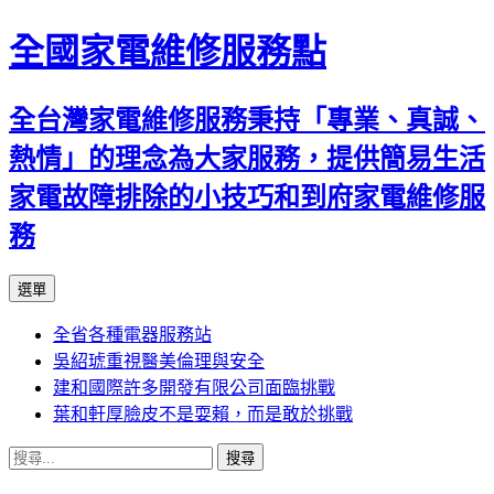
全國家電維修服務點
全台灣家電維修服務秉持「專業、真誠、
熱情」的理念為大家服務，提供簡易生活
家電故障排除的小技巧和到府家電維修服
務
跳
選單
至
全省各種電器服務站
主
吳紹琥重視醫美倫理與安全
要
建和國際許多開發有限公司面臨挑戰
內
葉和軒厚臉皮不是耍賴，而是敢於挑戰
容
搜
尋