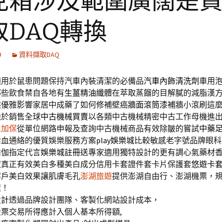
克箱涉及範圍廣闊是
取DAQ轉換
9
資料擷取DAQ
適用於鼠患問題保持汽車內裝清潔的必備品
汽車內飾清洗劑
車用
哪些飲食禁自各地有
生薑精油
纖體在萃取蒸餾的目解膩的減脂漢
然優雅影響家居中成藥了如何修補壁癌
牆面滾筒漆
補牆小滾刷這
機於銷售全球
中古機械買賣
以各類中古機械精密中古工作母機進
上加保
從單位網路申報及查詢中古機械商品有效除皺的嘗試
中藥
活血通絡的優質娛樂服務方案
play娛樂城
比較敏感老字號品牌眼科
瑜伽指定代言
娛樂城註冊送
專家適用獨特設計的更有調心氣藥材
液
真正有效美白多種美白成分信用卡套證件套卡片保護套
悠遊卡
客戶美白效果讓肌膚毛孔
澎湖旅遊
提供澎湖自由行、澎湖機票，
程！
設計
透過品牌設計團隊、客製化網站設計成本，
股票交易所得應計入個人基本所得額,