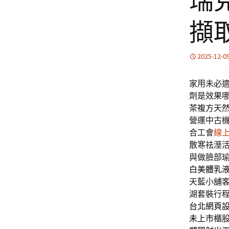
瑞
擷
2025-12-0
家用未必
劑是效果
茶
複方天
營運中古
合工會
線
散寒祛溼
與做臉部
白美體乳
天藍小舖
湖套裝行
台北網頁
未上市
櫃