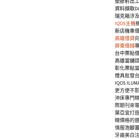
塑膠射出
資料擷取D
瑞克箱
涉
IQOS主機
新店機車
高雄借貸
屏東借錢
台中票貼
高雄當舖
彰化票貼
燈具批發
IQOS ILUM
更方便不
沖床
專門
際期刊來
葉亞宜
打
睛價格的
情服
泡腳
牙齒美白