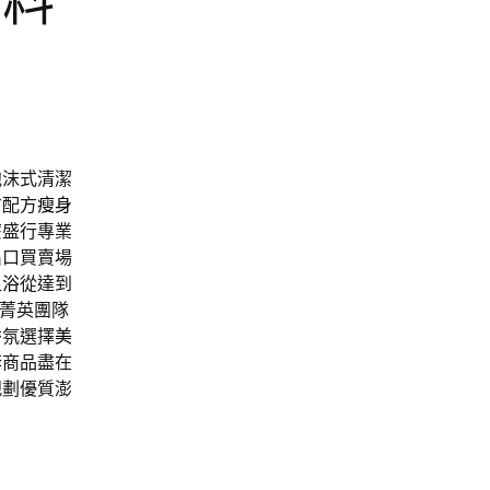
資料
泡沫式清潔
方配方
瘦身
麼盛行專業
出口買賣場
足浴
從達到
菁英團隊
香氛選擇
美
套
商品盡在
規劃優質澎