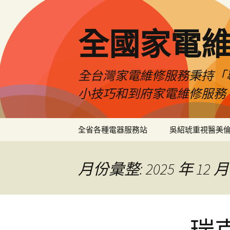
全國家電
全台灣家電維修服務秉持「
小技巧和到府家電維修服務
跳
全省各種電器服務站
吳紹琥重視醫美
至
主
要
月份彙整: 2025 年 12 月
內
容