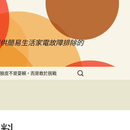
提供簡易生活家電故障排除的
搜
臉皮不是耍賴，而是敢於挑戰
尋
關
鍵
字: