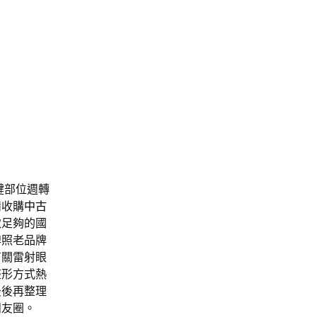
鍵部位週轉
備收購
中古
取足夠的國
牌照老品牌
有關雷射眼
整形方式熱
最後再整理
朋友圈。