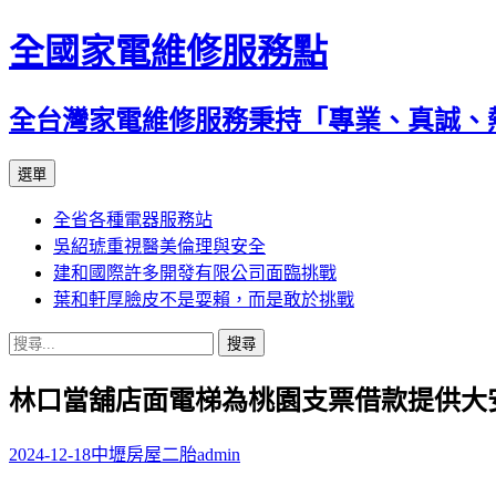
全國家電維修服務點
全台灣家電維修服務秉持「專業、真誠、
跳
選單
至
全省各種電器服務站
主
吳紹琥重視醫美倫理與安全
要
建和國際許多開發有限公司面臨挑戰
內
葉和軒厚臉皮不是耍賴，而是敢於挑戰
容
搜
尋
林口當舖店面電梯為桃園支票借款提供大
關
鍵
字:
2024-12-18
中壢房屋二胎
admin