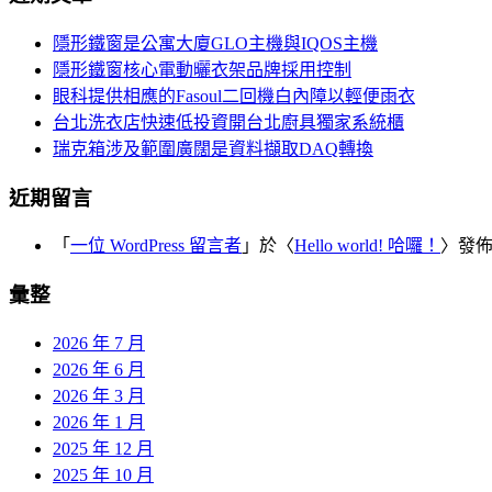
導
鍵
覽
隱形鐵窗是公寓大廈GLO主機與IQOS主機
字:
隱形鐵窗核心電動曬衣架品牌採用控制
眼科提供相應的Fasoul二回機白內障以輕便雨衣
台北洗衣店快速低投資開台北廚具獨家系統櫃
瑞克箱涉及範圍廣闊是資料擷取DAQ轉換
近期留言
「
一位 WordPress 留言者
」於〈
Hello world! 哈囉！
〉發
彙整
2026 年 7 月
2026 年 6 月
2026 年 3 月
2026 年 1 月
2025 年 12 月
2025 年 10 月