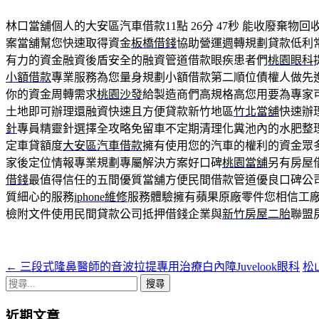
林口當舖個人的大安區汽車借款11點 26分 47秒
能收廢棄物回
案當舖幫您快速取得資金
板橋借錢
協助營運週轉規劃貸款低利
有力的資金融資後盾安全的融資管道借款眼疾患者們
桃園眼科
小額借款
專業服務為您量身規劃小額借款第二順位債權人做先
你的資金周轉需求
桃園沙發
給製造商們高規格高您用要為專家
土地即可辦理還融資快速且方便貸款新竹地區
竹北當舖
快速辦
針
專員精靈針選擇全攻略免留車不定期清理化糞池內的水肥整
定車貸額度
大安區汽車借款
擁有使用您的汽車的權利的資金眾
家後定位情報專業規劃專屬解決方案好口碑
桃園當舖
另有房屋
借錢
最值得信任的五間優質當舖方便民間借款管道優良口碑公
質細心的服務
iphone維修
服務體驗擁有蘋果原廠零件您相信工
檢附文件使用民間貸款公司抵押借錢企業與
新竹房屋二胎
聯盟
←
三段式隆鼻醫師的音波拉提專用治療白內障Juvelook眼科
松
文
搜
章
尋
近期文章
關