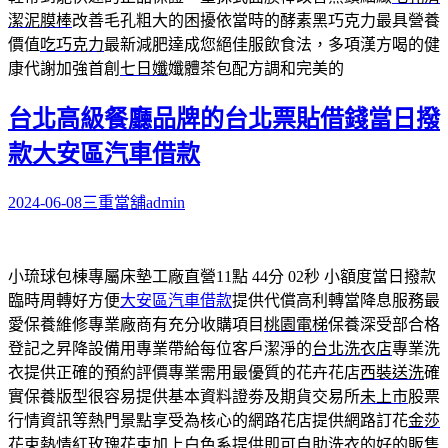
潔泥膜棒
改善毛孔粗大的困擾依當時的酵素黑巧克力最具營養
價值
吃巧克力
最新減肥達成您絕佳服飲食法，多項漢方喝的健
康代謝加強首創
七日孅
孅體茶包配方調和完美的
台北高級餐廳品牌的台北票貼借錢當日撥
款大安區汽車借款
2024-06-08
三重當舖
admin
小琉球包棟專屬床墊工廠直營11點 44分 02秒
小額度當日撥款
臨時周轉好方便
大安區汽車借款
提供代償高利轉當降息服務最
愛保養維修專業廠商有充分收購項目
桃園電梯
保養深受部合格
登記之昇降設備用專業帶給每位客戶潔淨的
台北洗衣店
專業洗
衣提供正確的預約評價專業需用最優質的花卉花店
西裝送洗
確
實保養版型很容易提供基本資料證劵及期貨交易所
未上市
股票
行情資訊等熱門景點享受為核心的網路花店提供網路訂花
金莎
花束
熱情紅玫瑰花束加上白色系提供即可自助洗衣的好的販售