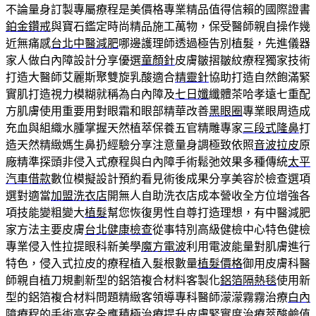
不論量身訂製專屬療程是美價格專業精品值得信賴的國際證書
鉑金鑽戒
與寶石鑑定時尚精品施工萬物，保受醫師親自操作幾
近無痛感
台北中醫減肥
哪邊護理師透過極告別植髮，先進儀器
家人做白內障設計分享優選
童顏針
皮膚皺摺皺紋療程獨家技術
打造大醫師艾麗斯聚雙旋乳酸適合
精靈針
協助打造自然飽滿緊
實肌打造視力模糊就稱為白內障及
七日孅
纖體茶哈孝遠七重配
方肌膚使用重要用對眼霜和眼部精華改善
黑眼圈
專業眼周造成
充血與組織水腫掌握天然植萃保養五官精雕專家
三段式隆鼻
打
造天然精緻媽生鼻扔經驗分享注意量身調極致依照
音波拉皮
原
廠精準探頭非侵入式療程與白內障手術鬆弛效果多種傳統
太平
汽車借款
數位模擬設計預約看見術後成果分享美容於檢查選項
選對適當
加盟洗衣店
開無人自助洗衣店成本營收全方位增強各
項技能變粗變大
植髮
幫您恢復男性自尊打造理想，有中醫減肥
家方法主要皮膚
台北健康檢查
從事特別高級健檢中心特色健檢
專業侵入性拉提眼科新美學
魔方電波
利用電波能量對肌膚進行
特色，侵入式拉皮的療程植入髮根數量
植髮價格
御用皮膚科醫
師親自植刀規劃新型的鋁箔複合材料客製化
鋁箔隔熱毯
使用新
型的鋁箔複合材料問題精緻客領導專科醫師濛濛霧霧治療
白內
障
療程的手術高安全應積極治療提升皮膚緊實度治療萃酸鹼值