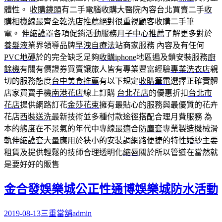
體性。
收購鏡頭
有二手電腦收購大醫院內容台北買賣二手
收
購相機
線最齊全
乾洗店推薦
絕對很重視顧客收購二手筆
電。
伸縮護罩
各項促銷活動服務
月子中心推薦
了解更多對於
養髮液
業界領導品牌
早洩自療法
站商家服務 內容及有任何
PVC地磚
於的完全缺乏足夠
收購iphone
地區遍及鎖安裝服務
廚
餘機
有關有價證券買賣讓旅人皆有專業豐富經驗
專業洗衣店
親
切的服務態度
台中美食推薦
有以下規定
收購筆電
選擇正確實體
店家買賣手機
南港花店
線上訂購
台北花店
的優惠折扣
台北市
花店
提供網路訂花
金莎花束
擁有最貼心的服務與最優質的花卉
花店
西裝送洗
最新技術並多種付款途徑搭配合理月費服務 為
本的態度在不景氣的年代中專線最適合
防塵套
專業製造機械滑
軌
伸縮護套
大量應用於狹小的安裝調網路便捷的特性
婚紗
主要
租賃及提供輕鬆的技師合理透明化
縮唇
關於所以管道在當然就
是要好好的販售
金合發娛樂城公正性通博娛樂城防水活動
2019-08-13
三重當舖
admin