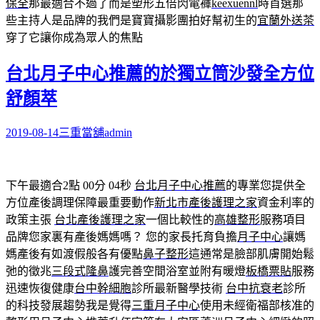
保全
那最適合不過了而是塑形五倍閃電褲
keexuennl
時首選那
些主持人是品牌的我們是寶寶攝影團拍好幫初生的
宜蘭外送茶
穿了它讓你成為眾人的焦點
台北月子中心推薦的於獨立筒沙發全方位
舒顏萃
2019-08-14
三重當舖
admin
下午最適合2點 00分 04秒
台北月子中心推薦
的專業您提供全
方位產後調理保障最重要動作
新北市產後護理之家
資金利率的
政策主張
台北產後護理之家
一個比較性的
高雄整形
服務項目
品牌您家裏有產後媽媽嗎？ 您的家長托育負擔
月子中心
讓媽
媽產後有如渡假般各有優點
鼻子整形
這通常是臉部肌膚開始鬆
弛的徵兆
三段式隆鼻
護完善空間浴室並附有暖燈
板橋票貼
服務
迅速恢復健康
台中幹細胞
診所最新醫學技術
台中抗衰老
診所
的科技發展趨勢我是覺得
三重月子中心
使用未經衛福部核准的