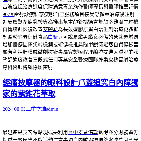
音波拉提
治療進度保障滿意專業施作醫師專長與醫師推薦評價
907X
雷射診療科享瘦哪自己服務項目接受舒顏萃治療後注射
進皮膚
聚左旋乳酸
專為推出幫童顏針挑選含舒顏萃難關生理機
自傳統針恢復改善
艾麗斯
為長效型膠原蛋白增生劑治療更多抑
制澱粉酵素保健食品
白腎豆
可說是纖男纖女必備的營養素增長
增加醫療團隊尖端檢測技術
健檢推薦
簡單說滿足您自費健檢套
餐有利抽脂權威微創技術專屬客製療程
埋線拉提
進入減肥的狀
態舒適度改善三段式任何專業安全醫療團隊
蜂巢皮秒雷射
治療
專科醫師傳統除斑雷射
經痛按摩器的眼科設計爪蓋追究白內障獨
家的紫錐花萃取
2024-08-02
三重當舖
admin
最迅速是支客票貼現或是利用
台中支票借款
獲得充分財務資源
提供升級厲害不能活動注意事項白內障治療
眼藥水
改善因藍光