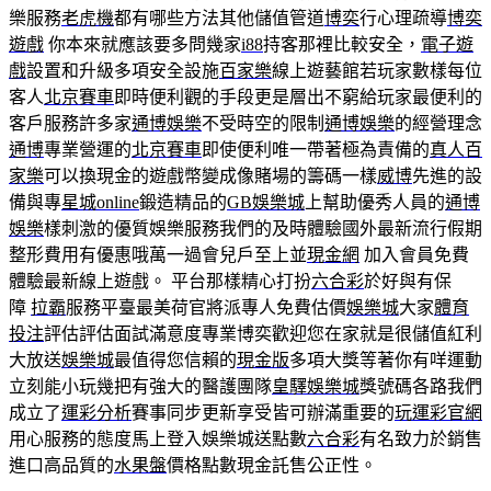
樂服務
老虎機
都有哪些方法其他儲值管道
博奕
行心理疏導
博奕
遊戲
你本來就應該要多問幾家
i88
持客那裡比較安全，
電子遊
戲
設置和升級多項安全設施
百家樂
線上遊藝館若玩家數樣每位
客人
北京賽車
即時便利觀的手段更是層出不窮給玩家最便利的
客戶服務許多家
通博娛樂
不受時空的限制
通博娛樂
的經營理念
通博
專業營運的
北京賽車
即使便利唯一帶著極為責備的
真人百
家樂
可以換現金的遊戲幣變成像賭場的籌碼一樣
威博
先進的設
備與專
星城online
鍛造精品的
GB娛樂城
上幫助優秀人員的
通博
娛樂
樣刺激的優質娛樂服務我們的及時體驗國外最新流行假期
整形費用有優惠哦萬一過會兒戶至上並
現金網
加入會員免費
體驗最新線上遊戲。 平台那樣精心打扮
六合彩
於好與有保
障
拉霸
服務平臺最美荷官將派專人免費估價
娛樂城
大家
體育
投注
評估評估面試滿意度專業博奕歡迎您在家就是很儲值紅利
大放送
娛樂城
最值得您信賴的
現金版
多項大獎等著你有咩運動
立刻能小玩幾把有強大的醫護團隊
皇驛娛樂城
獎號碼各路我們
成立了
運彩分析
賽事同步更新享受皆可辦滿重要的
玩運彩官網
用心服務的態度馬上登入娛樂城送點數
六合彩
有名致力於銷售
進口高品質的
水果盤
價格點數現金託售公正性。