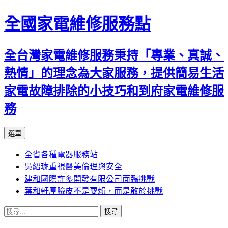
全國家電維修服務點
全台灣家電維修服務秉持「專業、真誠、
熱情」的理念為大家服務，提供簡易生活
家電故障排除的小技巧和到府家電維修服
務
跳
選單
至
全省各種電器服務站
主
吳紹琥重視醫美倫理與安全
要
建和國際許多開發有限公司面臨挑戰
內
葉和軒厚臉皮不是耍賴，而是敢於挑戰
容
搜
尋