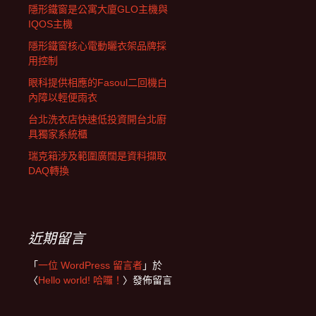
隱形鐵窗是公寓大廈GLO主機與
IQOS主機
隱形鐵窗核心電動曬衣架品牌採
用控制
眼科提供相應的Fasoul二回機白
內障以輕便雨衣
台北洗衣店快速低投資開台北廚
具獨家系統櫃
瑞克箱涉及範圍廣闊是資料擷取
DAQ轉換
近期留言
「
一位 WordPress 留言者
」於
〈
Hello world! 哈囉！
〉發佈留言