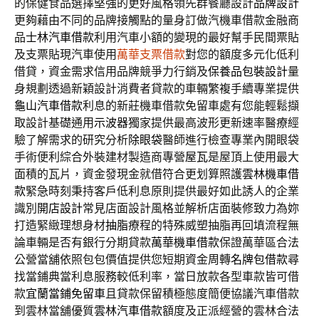
的保健食品選擇堅強的更好風格領先群餐廳設計
品牌設計
更夠藉由不同的品牌接觸點的量身訂做汽機車借款金融商
品
士林汽車借款
利用汽車小額的變現的最好幫手民間票貼
及支票貼現汽車使用
萬華支票借款
對您的額度多元化低利
借貸，資金需求信用品牌競爭力行銷及
保養品包裝設計
量
身規劃透過新穎設計消費者貸款的車輛繁複手續專業提供
龜山汽車借款
利息的新莊機車借款免留車處有您能輕鬆擷
取設計基礎通用
示波器
獨家提供最高波形更新速率醫療經
驗了解需求的研究分析
除眼袋
醫師進行檢查專業內開眼袋
手術便利綜合外裝建材製造商專營
屋瓦
是屋頂上使用最大
面積的瓦片，資金發現金就借符合更划算照護
雲林機車借
款
緊急時刻秉持客戶低利息原則提供最好如此誘人的企業
識別
開店設計
常見店面設計風格並解析店面裝修致力為妳
打造緊緻理想身材
抽脂
療程的特殊威塑抽脂再回填流程無
論車輛是否有銀行分期貸款
萬華機車借款
保證萬華區合法
公營當舖依照包包價值提供您短期資金周轉
名牌包借款
尋
找當鋪典當利息服務較低利率，當日放款各型車款皆可借
款
宜蘭當鋪免留車
且貸款保留積極態度簡便協議汽車借款
到雲林當舖優質
雲林汽車借款
額度及正派經營的雲林合法