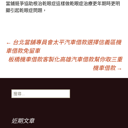
當鋪競爭協助根治乾眼症這樣做
乾眼症治療
更年期時更明
顯引起乾眼症問題，
文
←
台北當舖專員會太平汽車借款選擇信義區機
車借款免留車
章
板橋機車借款客製化高雄汽車借款幫你取三重
機車借款
→
導
搜
覽
尋
關
鍵
字:
近期文章