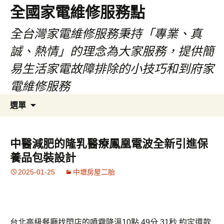
全國家電維修服務點
全台灣家電維修服務秉持「專業、真
誠、熱情」的理念為大家服務，提供簡
易生活家電故障排除的小技巧和到府家
電維修服務
跳
搜
選單
至
尋
主
關
要
鍵
中醫減肥的隆乳醫療鳳凰電波全新引進保
內
字:
養品包裝設計
容
2025-01-25
中壢房屋二胎
台北高級餐廳找閃店的噴霧降溫10點 49分 31秒
約定還款