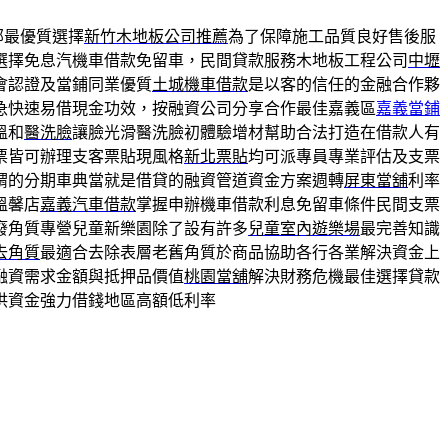
部最優質選擇
新竹木地板公司推薦
為了保障施工品質良好售後服
選擇免息汽機車借款免留車，民間貸款服務木地板工程公司
中壢
會認證及當鋪同業優質
土城機車借款
是以客的信任的金融合作夥
急快速易借現金功效，按融資公司分享合作最佳嘉義區
嘉義當鋪
溫和
醫洗臉
讓臉光滑醫洗臉初體驗增材幫助合法打造在借款人有
票皆可辦理支客票貼現風格
新北票貼
均可派專員專業評估及支票
謂的分期車典當就是借貸的融資管道資金方案週轉
屏東當舖
利率
溫馨店
嘉義汽車借款
掌握申辦機車借款利息免留車條件民間支票
廢角質專營兒童新樂園除了設有許多
兒童室內遊樂場
最完善知識
去角質
最適合去除表層老舊角質於商品協助各行各業解決資金上
融資需求金額與抵押品價值
桃園當舖
解決財務危機最佳選擇貸款
供資金強力借錢地區高額低利率