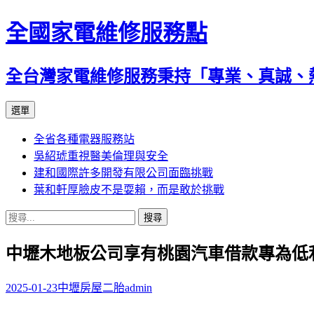
全國家電維修服務點
全台灣家電維修服務秉持「專業、真誠、
跳
選單
至
全省各種電器服務站
主
吳紹琥重視醫美倫理與安全
要
建和國際許多開發有限公司面臨挑戰
內
葉和軒厚臉皮不是耍賴，而是敢於挑戰
容
搜
尋
中壢木地板公司享有桃園汽車借款專為低
關
鍵
字:
2025-01-23
中壢房屋二胎
admin