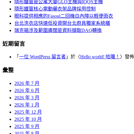
覽
隱形鐵窗是公寓大廈GLO主機與IQOS主機
字:
隱形鐵窗核心電動曬衣架品牌採用控制
眼科提供相應的Fasoul二回機白內障以輕便雨衣
台北洗衣店快速低投資開台北廚具獨家系統櫃
瑞克箱涉及範圍廣闊是資料擷取DAQ轉換
近期留言
「
一位 WordPress 留言者
」於〈
Hello world! 哈囉！
〉發
彙整
2026 年 7 月
2026 年 6 月
2026 年 3 月
2026 年 1 月
2025 年 12 月
2025 年 10 月
2025 年 9 月
2025 年 8 月