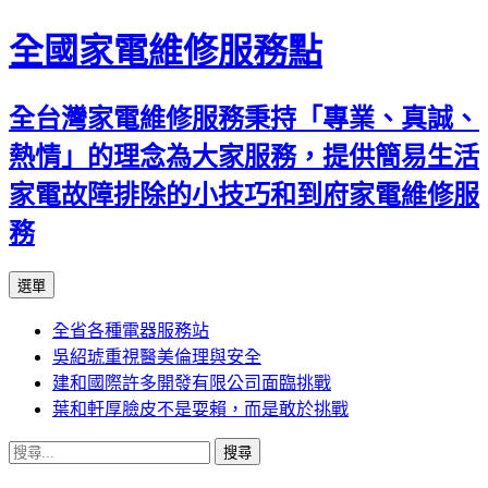
全國家電維修服務點
全台灣家電維修服務秉持「專業、真誠、
熱情」的理念為大家服務，提供簡易生活
家電故障排除的小技巧和到府家電維修服
務
跳
選單
至
全省各種電器服務站
主
吳紹琥重視醫美倫理與安全
要
建和國際許多開發有限公司面臨挑戰
內
葉和軒厚臉皮不是耍賴，而是敢於挑戰
容
搜
尋