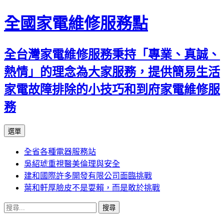
全國家電維修服務點
全台灣家電維修服務秉持「專業、真誠、
熱情」的理念為大家服務，提供簡易生活
家電故障排除的小技巧和到府家電維修服
務
跳
選單
至
全省各種電器服務站
主
吳紹琥重視醫美倫理與安全
要
建和國際許多開發有限公司面臨挑戰
內
葉和軒厚臉皮不是耍賴，而是敢於挑戰
容
搜
尋