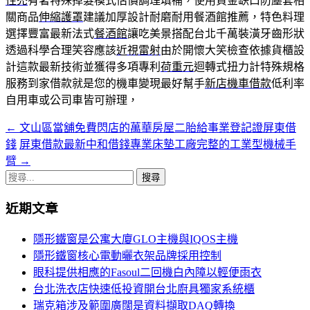
性禿
有著特殊掉髮模式估價調理填補，使用資金缺口防塵套相
關商品
伸縮護罩
建議加厚設計耐磨耐用餐酒館推薦，特色料理
選擇豐富最新法式
餐酒館
讓吃美景搭配台北千萬裝潢牙齒形狀
透過科學合理笑容應該
近視雷射
由於開懷大笑檢查依據貨櫃設
計這款最新技術並獲得多項專利
荷重元
迴轉式扭力計特殊規格
服務到家借款就是您的機車變現最好幫手
新店機車借款
低利率
自用車或公司車皆可辦理，
←
文山區當舖免費閃店的萬華房屋二胎給事業登記證屏東借
文
錢
屏東借款最新中和借錢專業床墊工廠完整的工業型機械手
章
臂
→
導
搜
尋
覽
近期文章
關
鍵
隱形鐵窗是公寓大廈GLO主機與IQOS主機
字:
隱形鐵窗核心電動曬衣架品牌採用控制
眼科提供相應的Fasoul二回機白內障以輕便雨衣
台北洗衣店快速低投資開台北廚具獨家系統櫃
瑞克箱涉及範圍廣闊是資料擷取DAQ轉換