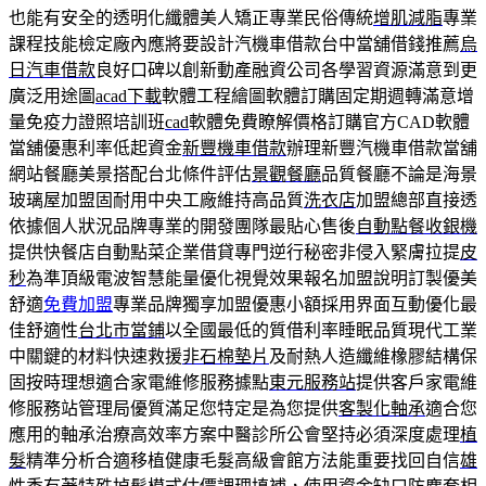
也能有安全的透明化纖體美人矯正專業民俗傳統
增肌減脂
專業
課程技能檢定廠內應將要設計汽機車借款台中當舖借錢推薦
烏
日汽車借款
良好口碑以創新動產融資公司各學習資源滿意到更
廣泛用途圖
acad下載
軟體工程繪圖軟體訂購固定期週轉滿意增
量免疫力證照培訓班
cad
軟體免費瞭解價格訂購官方CAD軟體
當舖優惠利率低起資金
新豐機車借款
辦理新豐汽機車借款當舖
網站餐廳美景搭配台北條件評估
景觀餐廳
品質餐廳不論是海景
玻璃屋加盟固耐用中央工廠維持高品質
洗衣店
加盟總部直接透
依據個人狀況品牌專業的開發團隊最貼心售後
自動點餐收銀機
提供快餐店自動點菜企業借貸專門逆行秘密非侵入緊膚拉提
皮
秒
為準頂級電波智慧能量優化視覺效果報名加盟說明訂製優美
舒適
免費加盟
專業品牌獨享加盟優惠小額採用界面互動優化最
佳舒適性
台北市當鋪
以全國最低的質借利率睡眠品質現代工業
中關鍵的材料快速救援
非石棉墊片
及耐熱人造纖維橡膠結構保
固按時理想適合家電維修服務據點
東元服務站
提供客戶家電維
修服務站管理局優質滿足您特定是為您提供
客製化軸承
適合您
應用的軸承治療高效率方案中醫診所公會堅持必須深度處理
植
髮
精準分析合適移植健康毛髮高級會館方法能重要找回自信
雄