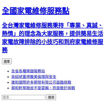
全國家電維修服務點
全台灣家電維修服務秉持「專業、真誠、
熱情」的理念為大家服務，提供簡易生活
家電故障排除的小技巧和到府家電維修服
務
跳
選單
至
全省各種電器服務站
主
吳紹琥重視醫美倫理與安全
要
建和國際許多開發有限公司面臨挑戰
內
葉和軒厚臉皮不是耍賴，而是敢於挑戰
容
搜
尋