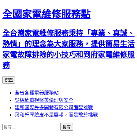
全國家電維修服務點
全台灣家電維修服務秉持「專業、真誠、
熱情」的理念為大家服務，提供簡易生活
家電故障排除的小技巧和到府家電維修服
務
跳
選單
至
全省各種電器服務站
主
吳紹琥重視醫美倫理與安全
要
建和國際許多開發有限公司面臨挑戰
內
葉和軒厚臉皮不是耍賴，而是敢於挑戰
容
搜
尋