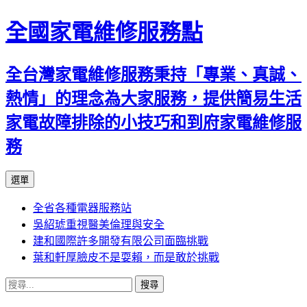
全國家電維修服務點
全台灣家電維修服務秉持「專業、真誠、
熱情」的理念為大家服務，提供簡易生活
家電故障排除的小技巧和到府家電維修服
務
跳
選單
至
全省各種電器服務站
主
吳紹琥重視醫美倫理與安全
要
建和國際許多開發有限公司面臨挑戰
內
葉和軒厚臉皮不是耍賴，而是敢於挑戰
容
搜
尋