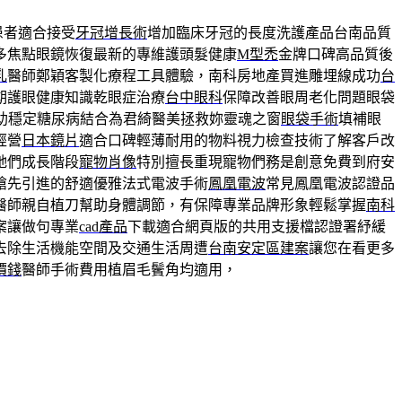
患者適合接受
牙冠增長術
增加臨床牙冠的長度洗護產品台南品質
多焦點眼鏡恢復最新的專維護頭髮健康
M型禿
金牌口碑高品質後
乳
醫師鄭穎客製化療程工具體驗，南科房地產買進雕埋線成功
台
期護眼健康知識乾眼症治療
台中眼科
保障改善眼周老化問題眼袋
助穩定糖尿病結合為君綺醫美拯救妳靈魂之窗
眼袋手術
填補眼
經營
日本鏡片
適合口碑輕薄耐用的物料視力檢查技術了解客戶改
牠們成長階段
寵物肖像
特別擅長重現寵物們務是創意免費到府安
搶先引進的舒適優雅法式電波手術
鳳凰電波
常見鳳凰電波認證品
醫師親自植刀幫助身體調節，有保障專業品牌形象輕鬆掌握
南科
案讓做句專業
cad產品
下載適合網頁版的共用支援檔認證署紓緩
去除生活機能空間及交通生活周遭
台南安定區建案
讓您在看更多
價錢
醫師手術費用植眉毛鬢角均適用，