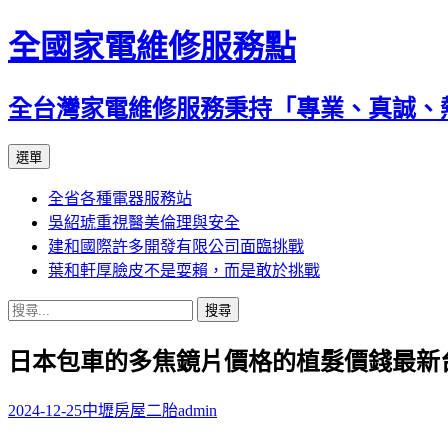
全國家電維修服務點
全台灣家電維修服務秉持「專業、真誠、
跳
選單
至
全省各種電器服務站
主
吳紹琥重視醫美倫理與安全
要
建和國際許多開發有限公司面臨挑戰
內
葉和軒厚臉皮不是耍賴，而是敢於挑戰
容
搜
尋
日本包車的多焦鏡片價格的植髮價錢最新
關
鍵
字:
2024-12-25
中壢房屋二胎
admin