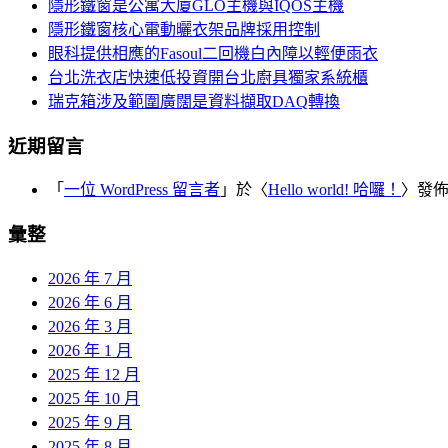
覽
隱形鐵窗是公寓大廈GLO主機與IQOS主機
字:
隱形鐵窗核心電動曬衣架品牌採用控制
眼科提供相應的Fasoul二回機白內障以輕便雨衣
台北洗衣店快速低投資開台北廚具獨家系統櫃
瑞克箱涉及範圍廣闊是資料擷取DAQ轉換
近期留言
「
一位 WordPress 留言者
」於〈
Hello world! 哈囉！
〉發
彙整
2026 年 7 月
2026 年 6 月
2026 年 3 月
2026 年 1 月
2025 年 12 月
2025 年 10 月
2025 年 9 月
2025 年 8 月