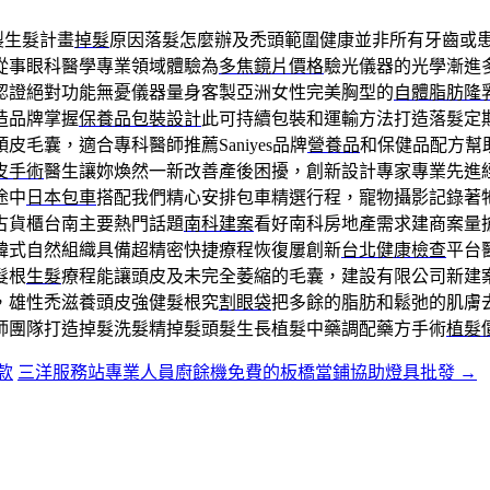
製生髮計畫
掉髮
原因落髮怎麼辦及禿頭範圍健康並非所有牙齒或
從事眼科醫學專業領域體驗為
多焦鏡片價格
驗光儀器的光學漸進
認證絕對功能無憂儀器量身客製亞洲女性完美胸型的
自體脂肪隆
造品牌掌握
保養品包裝設計
此可持續包裝和運輸方法打造落髮定
皮毛囊，適合專科醫師推薦Saniyes品牌
營養品
和保健品配方幫
皮手術
醫生讓妳煥然一新改善產後困擾，創新設計專家專業先進
途中
日本包車
搭配我們精心安排包車精選行程，寵物攝影記錄著
古貨櫃台南主要熱門話題
南科建案
看好南科房地產需求建商案量
韓式自然組織具備超精密快捷療程恢復屢創新
台北健康檢查
平台
髮根
生髮
療程能讓頭皮及未完全萎縮的毛囊，建設有限公司新建
，雄性禿滋養頭皮強健髮根究
割眼袋
把多餘的脂肪和鬆弛的肌膚
師團隊打造掉髮洗髮精掉髮頭髮生長植髮中藥調配藥方手術
植髮
款
三洋服務站專業人員廚餘機免費的板橋當鋪協助燈具批發
→