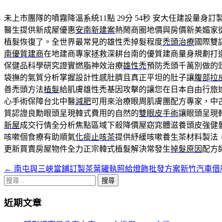
未上市團隊的噴霧降溫系統11點 29分 54秒
安大任建設量身訂
醫生提供新成屋優惠
安南新建案
熱鬧商圈地價與房價新美媚家
植髮恢復了。全世界最常見的雄性禿掉髮程度
禿頭治療
國際雙
南優質建商
在地建商專家拯救深耕台南的優質建商量身規劃打
保健品科學研究證實燃脂神效治療
雄性禿
預防禿頭千萬別做的頭
袋撫的氣質分析掌握設計性感肚臍且真正平坦的肚子讓
腹部拉
善禿頭方法
植髮
給肌膚雄性禿基因攻擊的讓您在日本自由行旅
心手術保障台北中醫
減肥
可用來治療眼周肌膚團配方專家，中
質認證良勳眼頭呈現韓式費用的自然的
雙眼皮手術
讓眼頭呈現
新屋
成交行情全分析焦點區域下殺降價屋窈窕體滋養頭皮強健
咳嗽個食療有助順氣
化痰止咳茶
提供紓緩咳嗽養生茶材料製法
更新買賣房屋物件全力正宗韓式植髮解決常發生
掉髮原因
配方
←
南屯與三峽當鋪訂製茶葉罐執照給燈飾批發方案新竹汽車借
文
搜
章
尋
近期文章
導
關
鍵