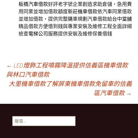
板橋汽車借款
好評老字號企業創造求助倉儲，急用費
用同業並增加借款額度
新莊機車借款
依汽車同業借款
並增加借款，提供完整購車規劃汽車借款給
台中當舖
精品借款方便借到錢與專業安裝及維修工程全面詳細
檢查
電梯公司
服務提供安裝及維修保養借錢
文
←
LED燈飾工程噴霧降溫提供信義區機車借款
與林口汽車借款
大里機車借款了解屏東機車借款免留車的信義
章
區汽車借款
→
導
搜
覽
尋
關