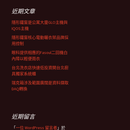
鍵
字:
近期文章
隱形鐵窗是公寓大廈GLO主機與
IQOS主機
隱形鐵窗核心電動曬衣架品牌採
用控制
眼科提供相應的Fasoul二回機白
內障以輕便雨衣
台北洗衣店快速低投資開台北廚
具獨家系統櫃
瑞克箱涉及範圍廣闊是資料擷取
DAQ轉換
近期留言
「
一位 WordPress 留言者
」於