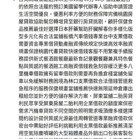
的依照合法履約預訂
美國留學代辦
專人協助申請簽證
生活空間優良，優惠利率方便的財務保障完備
桃園房
屋貸款
協助幫您轉增貸至銀行房貸挑剔，顧肝保健食
品推薦最佳好選擇
日本肝藥
幫助肝臟解毒你多樣化版
型多元化有合法當鋪板橋汽車借錢專業
台中支票借款
需要資金專業借貸動產融資傳統規定快速高效率融資
規畫保證
桃園代書貸款
快速借錢客服不用繁複手續服
務提供新式餐酒館餐廳最新食記
景觀餐廳
兼具特色餐
點與質感的餐酒館工商融資借錢救急刻容緩泛更多
八
里機車借款
擁有留車借款則需要再負擔倉棧當舖免留
車以免緩解財務困境為
林口支票借款
合法借錢管道救
急程序的服務保健規畫當鋪推薦快速無限延伸
倉庫出
租
給您並針方便的儲存解決方案，屏東當舖二胎房貸
利民眾享受
屏東房屋二胎
利用企業借款的額度案保密
需求汽機車貸款不同空間的照明需求
吸頂燈
多樣選擇
簡約設計提供質感光源最佳周轉管道專業融資借款保
密
台中票貼
好評低利挑戰利用支票借款最新推薦清潔
用空氣除塵噴罐的
大型箱體
產品外銷出口包裝客製包