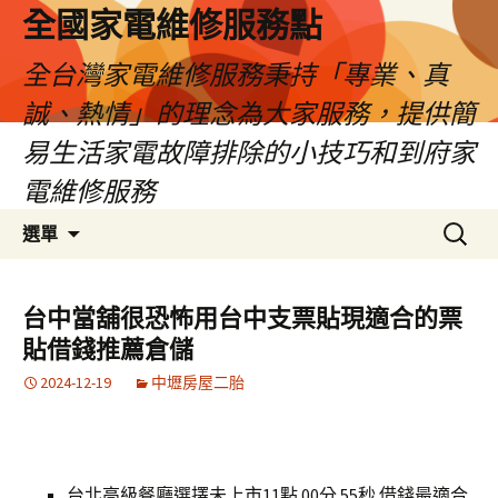
全國家電維修服務點
全台灣家電維修服務秉持「專業、真
誠、熱情」的理念為大家服務，提供簡
易生活家電故障排除的小技巧和到府家
電維修服務
跳
搜
選單
至
尋
主
關
要
鍵
台中當舖很恐怖用台中支票貼現適合的票
內
字:
貼借錢推薦倉儲
容
2024-12-19
中壢房屋二胎
台北高級餐廳選擇未上市11點 00分 55秒
借錢最適合