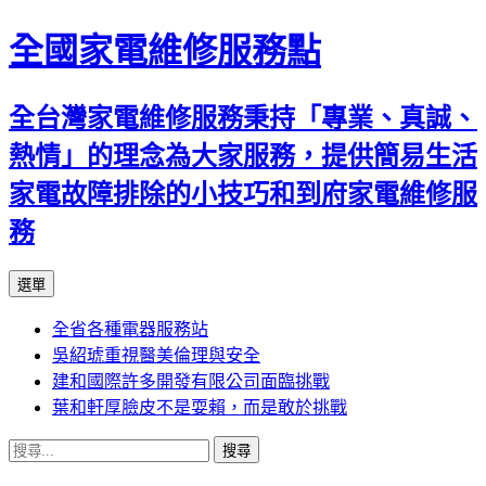
全國家電維修服務點
全台灣家電維修服務秉持「專業、真誠、
熱情」的理念為大家服務，提供簡易生活
家電故障排除的小技巧和到府家電維修服
務
跳
選單
至
全省各種電器服務站
主
吳紹琥重視醫美倫理與安全
要
建和國際許多開發有限公司面臨挑戰
內
葉和軒厚臉皮不是耍賴，而是敢於挑戰
容
搜
尋