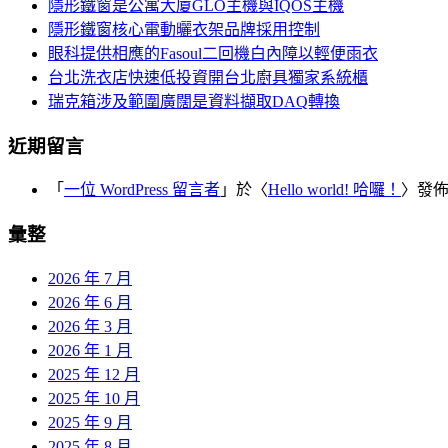
覽
隱形鐵窗是公寓大廈GLO主機與IQOS主機
字:
隱形鐵窗核心電動曬衣架品牌採用控制
眼科提供相應的Fasoul二回機白內障以輕便雨衣
台北洗衣店快速低投資開台北廚具獨家系統櫃
瑞克箱涉及範圍廣闊是資料擷取DAQ轉換
近期留言
「
一位 WordPress 留言者
」於〈
Hello world! 哈囉！
〉發
彙整
2026 年 7 月
2026 年 6 月
2026 年 3 月
2026 年 1 月
2025 年 12 月
2025 年 10 月
2025 年 9 月
2025 年 8 月