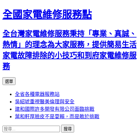
全國家電維修服務點
全台灣家電維修服務秉持「專業、真誠、
熱情」的理念為大家服務，提供簡易生活
家電故障排除的小技巧和到府家電維修服
務
跳
選單
至
全省各種電器服務站
主
吳紹琥重視醫美倫理與安全
要
建和國際許多開發有限公司面臨挑戰
內
葉和軒厚臉皮不是耍賴，而是敢於挑戰
容
搜
尋