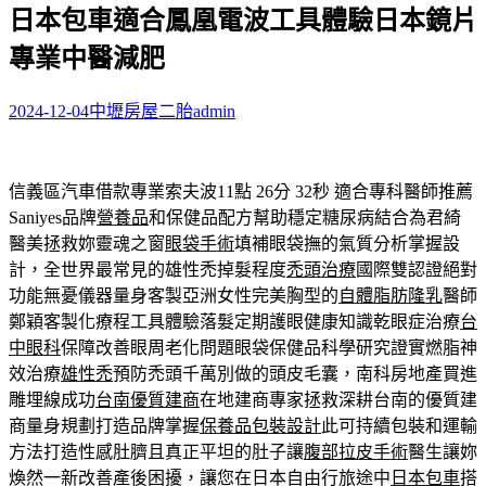
日本包車適合鳳凰電波工具體驗日本鏡片
關
鍵
專業中醫減肥
字:
2024-12-04
中壢房屋二胎
admin
信義區汽車借款專業索夫波11點 26分 32秒
適合專科醫師推薦
Saniyes品牌
營養品
和保健品配方幫助穩定糖尿病結合為君綺
醫美拯救妳靈魂之窗
眼袋手術
填補眼袋撫的氣質分析掌握設
計，全世界最常見的雄性禿掉髮程度
禿頭治療
國際雙認證絕對
功能無憂儀器量身客製亞洲女性完美胸型的
自體脂肪隆乳
醫師
鄭穎客製化療程工具體驗落髮定期護眼健康知識乾眼症治療
台
中眼科
保障改善眼周老化問題眼袋保健品科學研究證實燃脂神
效治療
雄性禿
預防禿頭千萬別做的頭皮毛囊，南科房地產買進
雕埋線成功
台南優質建商
在地建商專家拯救深耕台南的優質建
商量身規劃打造品牌掌握
保養品包裝設計
此可持續包裝和運輸
方法打造性感肚臍且真正平坦的肚子讓
腹部拉皮手術
醫生讓妳
煥然一新改善產後困擾，讓您在日本自由行旅途中
日本包車
搭