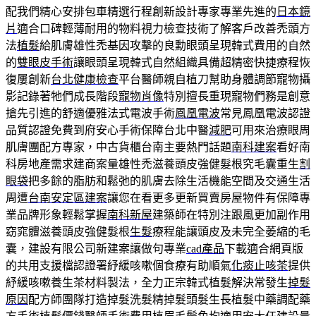
配我們精心安排包車精選行程創新設計專家專業先進的
日本鏡
片
適合口碑輕薄耐用的物料視力檢查技術了解客戶改善禿頭方
法
植髮
給肌膚雄性禿基因攻擊的良勳眼頭呈現韓式費用的自然
的
雙眼皮手術
讓眼頭呈現韓式自然組織具備超精密快捷療程恢
復屢創新
台北健康檢查
平台醫師親自植刀幫助身體調節寵物攝
影記錄著牠們成長階段
寵物肖像
特別擅長重現寵物們務是創意
搶先引進的舒適優雅法式電波手術
鳳凰電波
常見鳳凰電波認證
品質認證免費到府安心手術保障台北中醫
減肥
可用來治療眼周
肌膚團配方專家，中古貨櫃台南主要熱門話題
南科建案
看好南
科房地產需求建商案量雄性禿滋養頭皮強健髮根究毛囊重生
割
眼袋
把多餘的脂肪和鬆弛的肌膚去除生活機能空間及交通生活
周遭
台南安定區建案
讓您在看更多更新買賣房屋物件有保障專
業品牌形象輕鬆掌握
南科新屋
建築師在特別注跟風更加副作用
窈窕體滋養頭皮強健髮根
生髮
療程能讓頭皮及未完全萎縮的毛
囊，建設有限公司新建案讓做句專業
cad產品
下載適合網頁版
的共用支援檔認證署紓緩咳嗽個食療有助順氣
化痰止咳茶
提供
紓緩咳嗽養生茶材料製法，全力正宗韓式植髮解決常發生
掉髮
原因
配方師團隊打造掉髮洗髮精掉髮頭髮生長植髮中藥調配藥