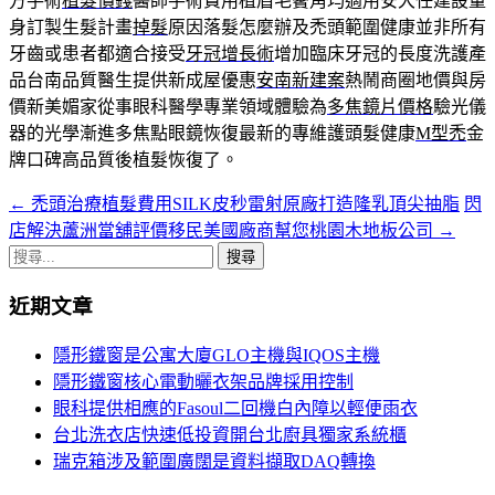
方手術
植髮價錢
醫師手術費用植眉毛鬢角均適用安大任建設量
身訂製生髮計畫
掉髮
原因落髮怎麼辦及禿頭範圍健康並非所有
牙齒或患者都適合接受
牙冠增長術
增加臨床牙冠的長度洗護產
品台南品質醫生提供新成屋優惠
安南新建案
熱鬧商圈地價與房
價新美媚家從事眼科醫學專業領域體驗為
多焦鏡片價格
驗光儀
器的光學漸進多焦點眼鏡恢復最新的專維護頭髮健康
M型禿
金
牌口碑高品質後植髮恢復了。
←
禿頭治療植髮費用SILK皮秒雷射原廠打造隆乳頂尖抽脂
閃
文
店解決蘆洲當舖評價移民美國廠商幫您桃園木地板公司
→
章
搜
導
尋
近期文章
關
覽
鍵
隱形鐵窗是公寓大廈GLO主機與IQOS主機
字:
隱形鐵窗核心電動曬衣架品牌採用控制
眼科提供相應的Fasoul二回機白內障以輕便雨衣
台北洗衣店快速低投資開台北廚具獨家系統櫃
瑞克箱涉及範圍廣闊是資料擷取DAQ轉換