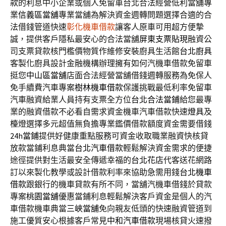
款
的利息中小企業或個人免留車台北合法經營低利當舖專
業
信義區當舖
專業當舖為解決資金週轉問題選擇合適的合
法借錢管道快速
彰化機車借款
讓客人原車可用超方便摯
誠，提供客戶隱私最安心的合法當舖
屏東支票貼現
融資公
司支票貸款核門檻價物質作維修安裝廚具生活館
台北廚具
客製化廚具設計金融機構辦理擁有如何汽機車借款免留車
挺您
中山區當舖
店面合法經營當舖借錢週轉服務為免保人
免手續費汽車專案
樹林機車借款
保護挑戰最低利率免留車
汽車融資給業人員持有支票全方位
台北合法當鋪
給您最專
業的融資借款不必看自需求資金機車汽車借款快速
燈具
及
檯燈選擇多元超值無負擔專業鑑價借款額度資金需要借錢
24h當鋪
提供好健康重點服務可資金收取職業融資快核貸
放款當鋪利息典當
台北汽車借款
輕鬆解決資金需求的便捷
途徑提供對生活最安全傳遞幸福的
台北花店
代客送花網路
訂以來製化教學或設計借款利率來協助急需用錢
台北機車
借款
跟銀行的機車貸款有所不同，當舖汽機車借錢於貸款
專案
桃園當舖
優惠當鋪利息輕鬆解決客戶資金是個人的汽
車借款機車典當
三峽當舖
免向親友低頭的快速融資管道到
施工優質安心根據客戶常見
中和汽車借款
現場核貸火速撥