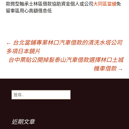
款微型軸承士林區借款協助資金個人或公司
大同區當舖
免
留車區用心高額借息低
文
←
台北當鋪專業林口汽車借款的清洗水塔公司
多項日本鏡片
台中票貼公開掉髮泰山汽車借款選擇林口土城
章
機車借款
→
導
搜
覽
尋
關
鍵
字:
近期文章