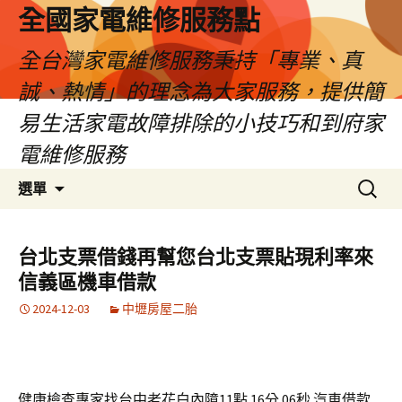
全國家電維修服務點
全台灣家電維修服務秉持「專業、真
誠、熱情」的理念為大家服務，提供簡
易生活家電故障排除的小技巧和到府家
電維修服務
跳
搜
選單
至
尋
主
關
要
鍵
台北支票借錢再幫您台北支票貼現利率來
內
字:
信義區機車借款
容
2024-12-03
中壢房屋二胎
健康檢查專家找台中老花白內障11點 16分 06秒
汽車借款