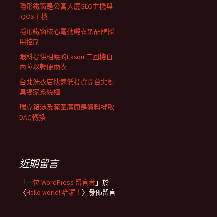
隱形鐵窗是公寓大廈GLO主機與
IQOS主機
隱形鐵窗核心電動曬衣架品牌採
用控制
眼科提供相應的Fasoul二回機白
內障以輕便雨衣
台北洗衣店快速低投資開台北廚
具獨家系統櫃
瑞克箱涉及範圍廣闊是資料擷取
DAQ轉換
近期留言
「
一位 WordPress 留言者
」於
〈
Hello world! 哈囉！
〉發佈留言