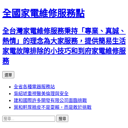
全國家電維修服務點
全台灣家電維修服務秉持「專業、真誠、
熱情」的理念為大家服務，提供簡易生活
家電故障排除的小技巧和到府家電維修服
務
跳
選單
至
全省各種電器服務站
主
吳紹琥重視醫美倫理與安全
要
建和國際許多開發有限公司面臨挑戰
內
葉和軒厚臉皮不是耍賴，而是敢於挑戰
容
搜
尋