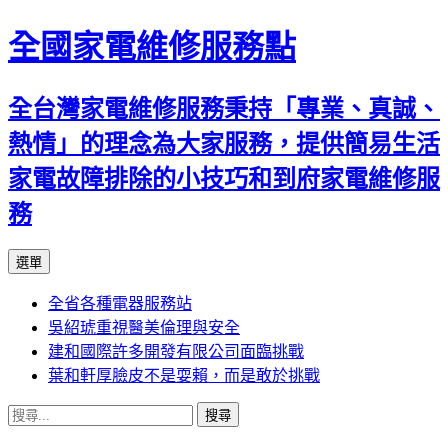
全國家電維修服務點
全台灣家電維修服務秉持「專業、真誠、
熱情」的理念為大家服務，提供簡易生活
家電故障排除的小技巧和到府家電維修服
務
跳
選單
至
全省各種電器服務站
主
吳紹琥重視醫美倫理與安全
要
建和國際許多開發有限公司面臨挑戰
內
葉和軒厚臉皮不是耍賴，而是敢於挑戰
容
搜
尋