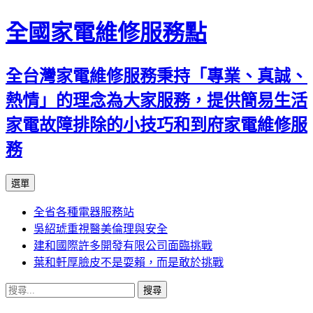
全國家電維修服務點
全台灣家電維修服務秉持「專業、真誠、
熱情」的理念為大家服務，提供簡易生活
家電故障排除的小技巧和到府家電維修服
務
跳
選單
至
全省各種電器服務站
主
吳紹琥重視醫美倫理與安全
要
建和國際許多開發有限公司面臨挑戰
內
葉和軒厚臉皮不是耍賴，而是敢於挑戰
容
搜
尋