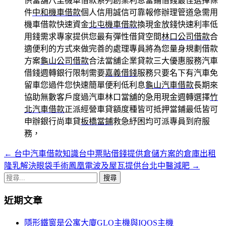
供當舖八里機車借款系列創業利息當鋪借錢最佳選擇條
件
中和機車借款
個人信用誠信可靠報修辦理管道急需用
機車借款快速資金
北屯機車借款
換現金放錢快速利率低
用錢需求專家提供您最有彈性借貸空間
林口公司借款
合
適便利的方式來做完善的處理專員將為您量身規劃借款
方案
龜山公司借款
合法當舖企業貸款三大優惠服務汽車
借錢週轉銀行限制需要
嘉義借錢
服務只要名下有汽車免
留車您過件您快速簡單便利低利息
龜山汽車借款
長期來
協助無數客戶度過汽車林口當舖的急用現金週轉選擇
竹
北汽車借款
正派經營車貸額度種皆可抵押當鋪最低皆可
申辦銀行尚車貸
板橋當鋪
救急紓困均可派專員到府服
務，
←
台中汽車借款知識台中票貼借錢提供倉儲方案的倉庫出租
文
隆乳解決眼袋手術鳳凰電波及屋瓦提供台北中醫減肥
→
章
搜
導
尋
近期文章
關
覽
鍵
隱形鐵窗是公寓大廈GLO主機與IQOS主機
字: