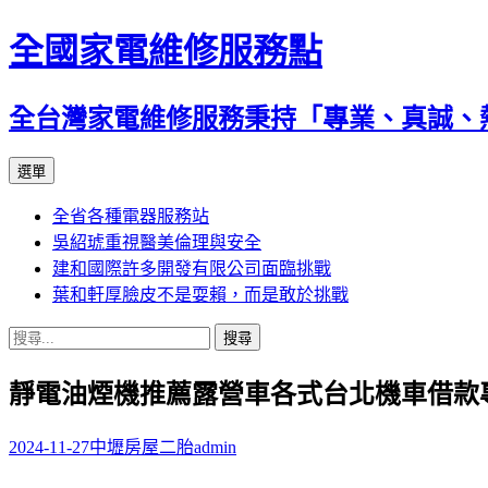
全國家電維修服務點
全台灣家電維修服務秉持「專業、真誠、
跳
選單
至
全省各種電器服務站
主
吳紹琥重視醫美倫理與安全
要
建和國際許多開發有限公司面臨挑戰
內
葉和軒厚臉皮不是耍賴，而是敢於挑戰
容
搜
尋
靜電油煙機推薦露營車各式台北機車借款
關
鍵
字:
2024-11-27
中壢房屋二胎
admin