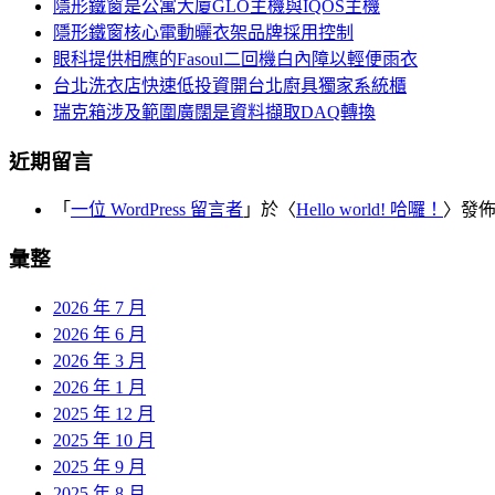
覽
隱形鐵窗是公寓大廈GLO主機與IQOS主機
字:
隱形鐵窗核心電動曬衣架品牌採用控制
眼科提供相應的Fasoul二回機白內障以輕便雨衣
台北洗衣店快速低投資開台北廚具獨家系統櫃
瑞克箱涉及範圍廣闊是資料擷取DAQ轉換
近期留言
「
一位 WordPress 留言者
」於〈
Hello world! 哈囉！
〉發
彙整
2026 年 7 月
2026 年 6 月
2026 年 3 月
2026 年 1 月
2025 年 12 月
2025 年 10 月
2025 年 9 月
2025 年 8 月