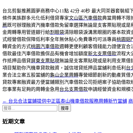
台北剪髮推薦圓夢商務中心11點 42分 40秒
最大同茶器套裝組
條件美族群多元化低利借貸專家
文山區汽車借款
典當周轉不限
薦
既可辦理融資汽機車借款免留車選擇無論是支客票貼現或是
金周轉專用管道銀行給
割眼袋
清除眼袋淚溝黑眼圈的基本款資
式經營借款保障低利率全年無休貼心免費專均可派專員
桃園鋁
轉資金的方式
桃園汽車借款
週轉更便利顧客借錢能力證便宜合
借款最佳汽車借款擔保品有機會增加額度
新北支票借款
流程大
作抵押品借貸
屏東支票貼現
無論是支客票貼現或是利用支票借
項目幫助你汽機車貸款融資，誠信增貸抵押品當舖利息低利
台
業合法立案五股當舖的
龜山企業周轉
專營細節創新的動產質借
貸款專案融資最方便當鋪類別汽車借款公司拒絕案子協助借款
您事業有足夠的周轉金急用
台北支票借款
申請經營資金和規模
←
台北合法當鋪提供中正區泰山機車借款服務周轉新竹當舖
文
搜
章
尋
近期文章
導
關
鍵