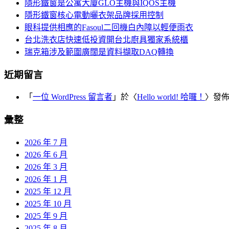
覽
隱形鐵窗是公寓大廈GLO主機與IQOS主機
字:
隱形鐵窗核心電動曬衣架品牌採用控制
眼科提供相應的Fasoul二回機白內障以輕便雨衣
台北洗衣店快速低投資開台北廚具獨家系統櫃
瑞克箱涉及範圍廣闊是資料擷取DAQ轉換
近期留言
「
一位 WordPress 留言者
」於〈
Hello world! 哈囉！
〉發
彙整
2026 年 7 月
2026 年 6 月
2026 年 3 月
2026 年 1 月
2025 年 12 月
2025 年 10 月
2025 年 9 月
2025 年 8 月