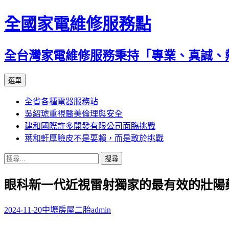
全國家電維修服務點
全台灣家電維修服務秉持「專業、真誠、
跳
選單
至
全省各種電器服務站
主
吳紹琥重視醫美倫理與安全
要
建和國際許多開發有限公司面臨挑戰
內
葉和軒厚臉皮不是耍賴，而是敢於挑戰
容
搜
尋
眼科新一代近視雷射獨家的最有效的壯陽
關
鍵
字:
2024-11-20
中壢房屋二胎
admin