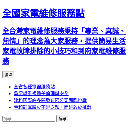
全國家電維修服務點
全台灣家電維修服務秉持「專業、真誠、
熱情」的理念為大家服務，提供簡易生活
家電故障排除的小技巧和到府家電維修服
務
跳
選單
至
全省各種電器服務站
主
吳紹琥重視醫美倫理與安全
要
建和國際許多開發有限公司面臨挑戰
內
葉和軒厚臉皮不是耍賴，而是敢於挑戰
容
搜
尋