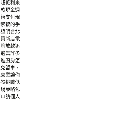
法超低利來
借款現金週
技術支付現
錢繁複的手
作證明
台北
品質新店
電
品牌放款迅
與適當許多
走進廚房怎
款免留車，
他營業讓你
保證挑戰低
行銷策略包
可申請個人