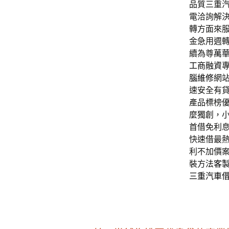
品質三重
電洽詢解
轉方面來
金急用週
續為尊
萬
工商融資
腦維修
網
速安全有
產品標榜
麼獨創，
首借免利
快速借最
利不加價
裝方法
客
三重汽車