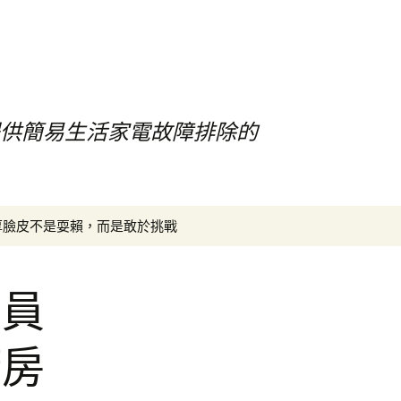
提供簡易生活家電故障排除的
搜
厚臉皮不是耍賴，而是敢於挑戰
尋
關
鍵
專員
字:
廚房