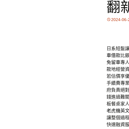
翻
2024-06-
日系短髮讓
車借款
比
免留車
專
款
地經營
若估價享
手續費專
府負責絕
錢進過難
板餐桌家
老虎機英
讓整個過
快速融資