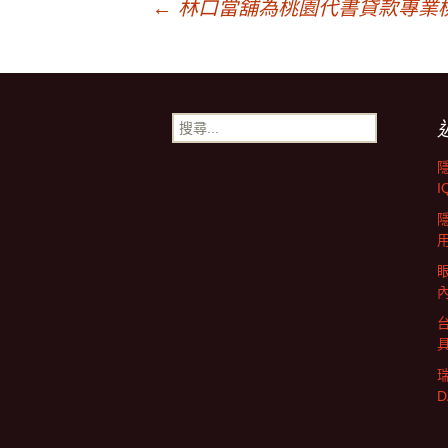
文
←
林口當舖為桃園代書貸款專業
章
導
搜
尋
關
覽
鍵
I
字: