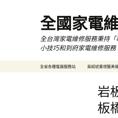
全國家電
全台灣家電維修服務秉持「
小技巧和到府家電維修服務
跳
全省各種電器服務站
吳紹琥重視醫美
至
主
要
岩
內
容
板