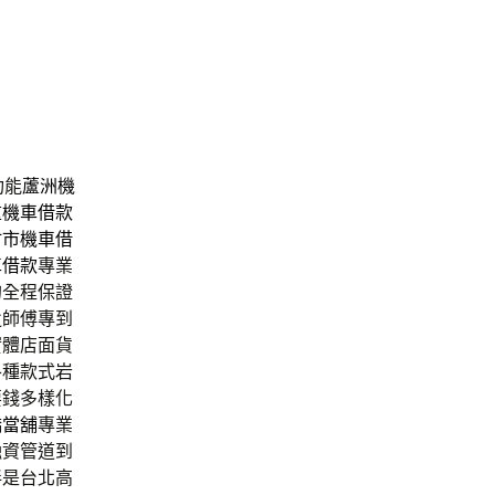
功能
蘆洲機
重機車借款
竹市機車借
車借款
專業
的全程保證
遣師傅專到
實體店面貨
各種款式岩
要錢多樣化
橋當舖
專業
融資管道到
伴是台北高