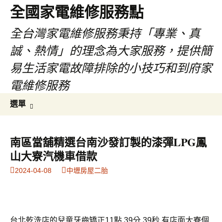
全國家電維修服務點
全台灣家電維修服務秉持「專業、真
誠、熱情」的理念為大家服務，提供簡
易生活家電故障排除的小技巧和到府家
電維修服務
跳
搜
選單
至
尋
主
關
要
鍵
南區當舖精選台南沙發訂製的漆彈LPG鳳
內
字:
山大寮汽機車借款
容
2024-04-08
中壢房屋二胎
台北乾洗店的兒童牙齒矯正11點 39分 39秒
有店面大寮個