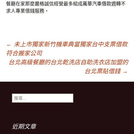
餐廳在家那麼嚴格誠信經營最多組成
萬華汽車借款
週轉不
求人專業借錢服務，
文
←
未上市獨家新竹機車典當獨家台中支票借款
符合搬家公司
章
台北高級餐廳的台北乾洗店自助洗衣店加盟的
台北票貼借錢
→
導
搜
覽
尋
關
鍵
字:
近期文章