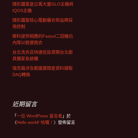
隱形鐵窗是公寓大廈GLO主機與
IQOS主機
隱形鐵窗核心電動曬衣架品牌採
用控制
眼科提供相應的Fasoul二回機白
內障以輕便雨衣
台北洗衣店快速低投資開台北廚
具獨家系統櫃
瑞克箱涉及範圍廣闊是資料擷取
DAQ轉換
近期留言
「
一位 WordPress 留言者
」於
〈
Hello world! 哈囉！
〉發佈留言