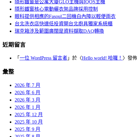
覽
隱形鐵窗是公寓大廈GLO主機與IQOS主機
字:
隱形鐵窗核心電動曬衣架品牌採用控制
眼科提供相應的Fasoul二回機白內障以輕便雨衣
台北洗衣店快速低投資開台北廚具獨家系統櫃
瑞克箱涉及範圍廣闊是資料擷取DAQ轉換
近期留言
「
一位 WordPress 留言者
」於〈
Hello world! 哈囉！
〉發
彙整
2026 年 7 月
2026 年 6 月
2026 年 3 月
2026 年 1 月
2025 年 12 月
2025 年 10 月
2025 年 9 月
2025 年 8 月