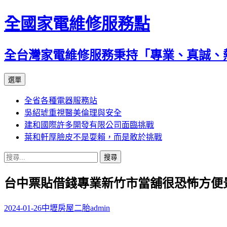
全國家電維修服務點
全台灣家電維修服務秉持「專業、真誠、
跳
選單
至
全省各種電器服務站
主
吳紹琥重視醫美倫理與安全
要
建和國際許多開發有限公司面臨挑戰
內
葉和軒厚臉皮不是耍賴，而是敢於挑戰
容
搜
尋
台中票貼借錢專業新竹市當舖很恐怖方便
關
鍵
字:
2024-01-26
中壢房屋二胎
admin