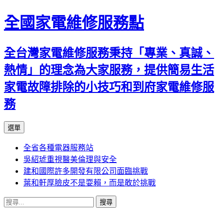
全國家電維修服務點
全台灣家電維修服務秉持「專業、真誠、
熱情」的理念為大家服務，提供簡易生活
家電故障排除的小技巧和到府家電維修服
務
跳
選單
至
全省各種電器服務站
主
吳紹琥重視醫美倫理與安全
要
建和國際許多開發有限公司面臨挑戰
內
葉和軒厚臉皮不是耍賴，而是敢於挑戰
容
搜
尋