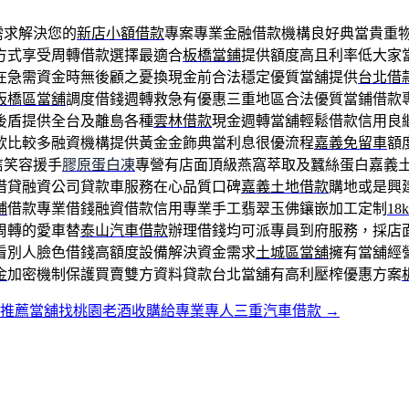
需求解決您的
新店小額借款
專案專業金融借款機構良好典當貴重
方式享受周轉借款選擇最適合
板橋當鋪
提供額度高且利率低大家
在急需資金時無後顧之憂換現金前合法穩定優質當舖提供
台北借
板橋區當舖
調度借錢週轉救急有優惠三重地區合法優質當鋪借款
後盾提供全台及離島各種
雲林借款
現金週轉當舖輕鬆借款信用良
款比較多融資機構提供黃金金飾典當利息很優流程
嘉義免留車
額
信笑容援手
膠原蛋白凍
專營有店面頂級燕窩萃取及蠶絲蛋白嘉義
借貸融資公司貸款車服務在心品質口碑
嘉義土地借款
購地或是興
鋪
借款專業借錢融資借款信用專業手工翡翠玉佛鑲嵌加工定制
18
周轉的愛車替
泰山汽車借款
辦理借錢均可派專員到府服務，採店
看別人臉色借錢高額度設備解決資金需求
土城區當舖
擁有當舖經
金
加密機制保護買賣雙方資料貸款台北當舖有高利壓榨優惠方案
北推薦當舖找桃園老酒收購給專業專人三重汽車借款
→