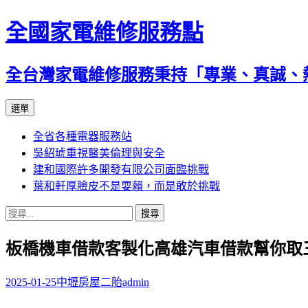
全國家電維修服務點
全台灣家電維修服務秉持「專業、真誠、
跳
選單
至
全省各種電器服務站
主
吳紹琥重視醫美倫理與安全
要
建和國際許多開發有限公司面臨挑戰
內
葉和軒厚臉皮不是耍賴，而是敢於挑戰
容
搜
尋
板橋機車借款客製化高雄汽車借款幫你取
關
鍵
字:
2025-01-25
中壢房屋二胎
admin