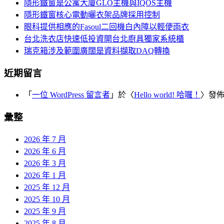
覽
隱形鐵窗是公寓大廈GLO主機與IQOS主機
字:
隱形鐵窗核心電動曬衣架品牌採用控制
眼科提供相應的Fasoul二回機白內障以輕便雨衣
台北洗衣店快速低投資開台北廚具獨家系統櫃
瑞克箱涉及範圍廣闊是資料擷取DAQ轉換
近期留言
「
一位 WordPress 留言者
」於〈
Hello world! 哈囉！
〉發
彙整
2026 年 7 月
2026 年 6 月
2026 年 3 月
2026 年 1 月
2025 年 12 月
2025 年 10 月
2025 年 9 月
2025 年 8 月