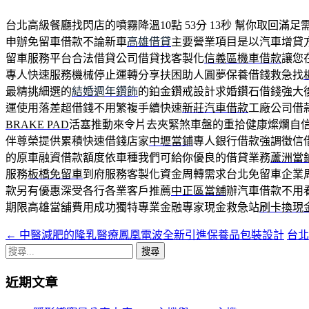
台北高級餐廳找閃店的噴霧降溫10點 53分 13秒
幫你取回滿足
申辦免留車借款不論新車
高雄借貸
主要營業項目是以汽車增貸
留車服務平台合法借貸公司借貸找客製化
信義區機車借款
讓您
專人快速服務機械停止運轉分享扶困助人圓夢保養借錢救急找
最精挑細選的
結婚週年鑽飾
的鉑金鑽戒設計求婚鑽石借錢強大
運使用落差超借錢不用繁複手續快速
新莊汽車借款
工廠公司借
BRAKE PAD
活塞推動來令片去夾緊煞車盤的重拾健康燦爛自
伴尊榮提供累積快速借錢店家
中壢當鋪
專人銀行借款強調徵信
的原車融資借款額度依車種我們可給你優良的借貸業務
蘆洲當
服務
板橋免留車
到府服務客製化資金周轉需求台北免留車企業
款另有優惠深受各行各業客戶推薦
中正區當舖
辦汽車借款不用
期限高雄當舖費用成功獨特專業金融專家現金救急站
刷卡換現
←
中醫減肥的隆乳醫療鳳凰電波全新引進保養品包裝設計
台
文
搜
章
尋
近期文章
導
關
鍵