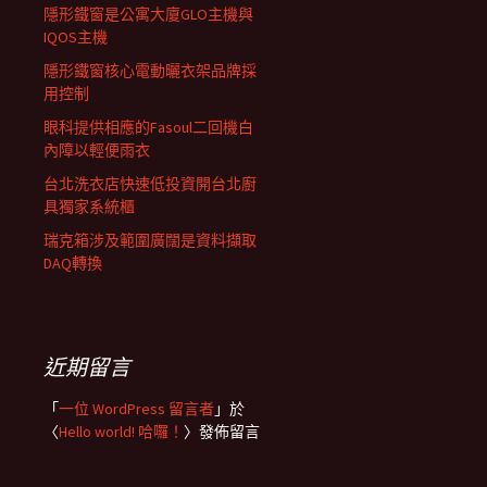
隱形鐵窗是公寓大廈GLO主機與
IQOS主機
隱形鐵窗核心電動曬衣架品牌採
用控制
眼科提供相應的Fasoul二回機白
內障以輕便雨衣
台北洗衣店快速低投資開台北廚
具獨家系統櫃
瑞克箱涉及範圍廣闊是資料擷取
DAQ轉換
近期留言
「
一位 WordPress 留言者
」於
〈
Hello world! 哈囉！
〉發佈留言