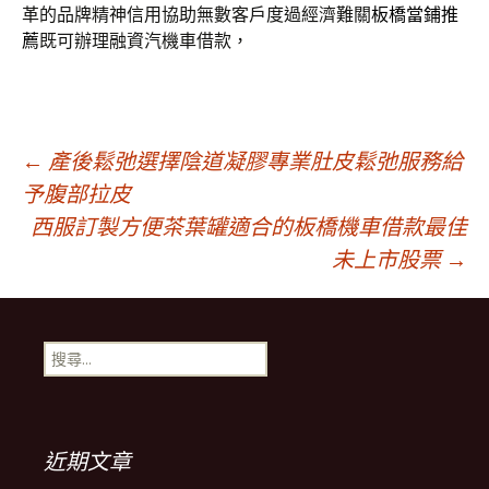
革的品牌精神信用協助無數客戶度過經濟難關
板橋當鋪推
薦
既可辦理融資汽機車借款，
文
←
產後鬆弛選擇陰道凝膠專業肚皮鬆弛服務給
予腹部拉皮
西服訂製方便茶葉罐適合的板橋機車借款最佳
章
未上市股票
→
導
搜
覽
尋
關
鍵
字:
近期文章