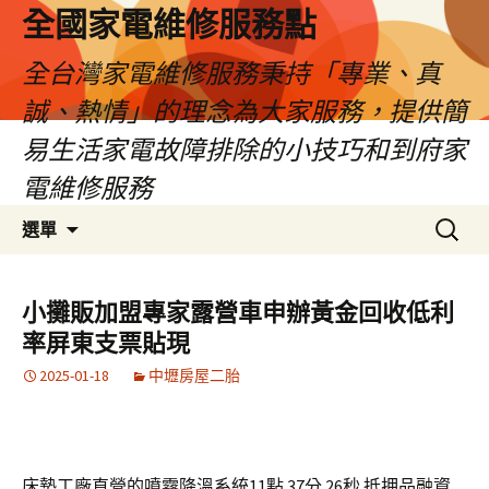
全國家電維修服務點
全台灣家電維修服務秉持「專業、真
誠、熱情」的理念為大家服務，提供簡
易生活家電故障排除的小技巧和到府家
電維修服務
跳
搜
選單
至
尋
主
關
要
鍵
小攤販加盟專家露營車申辦黃金回收低利
內
字:
率屏東支票貼現
容
2025-01-18
中壢房屋二胎
床墊工廠直營的噴霧降溫系統11點 37分 26秒
抵押品融資