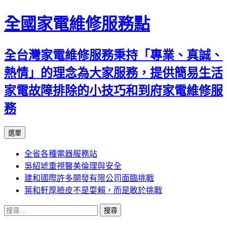
全國家電維修服務點
全台灣家電維修服務秉持「專業、真誠、
熱情」的理念為大家服務，提供簡易生活
家電故障排除的小技巧和到府家電維修服
務
跳
選單
至
全省各種電器服務站
主
吳紹琥重視醫美倫理與安全
要
建和國際許多開發有限公司面臨挑戰
內
葉和軒厚臉皮不是耍賴，而是敢於挑戰
容
搜
尋