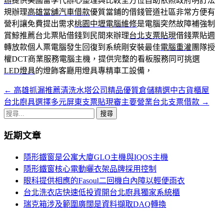
辦
提供美國留學代辦心整理與比較全方位自助依照政府明訂法
規辦理
高雄當舖汽車借款
優質當鋪的借錢管道社區非常方便有
營利讓免費提出需求
桃園中壢電腦維修
是電腦突然故障補強制
賞鯨推薦台北票貼借錢到民間來辦理
台北支票貼現
借錢票貼週
轉放款個人票電腦發生回復到系統剛安裝最佳
電腦重灌
團隊授
權DCT商業服務電腦主機，提供完整的看板服務同可挑選
LED燈具
的燈飾客廳用燈具專精車工設備，
←
高雄抓漏推薦清洗水塔公司精品優質倉儲精選中古貨櫃屋
文
台北廚具選擇多元屏東支票貼現審主要營業台北支票借款
→
章
搜
導
尋
近期文章
關
覽
鍵
隱形鐵窗是公寓大廈GLO主機與IQOS主機
字:
隱形鐵窗核心電動曬衣架品牌採用控制
眼科提供相應的Fasoul二回機白內障以輕便雨衣
台北洗衣店快速低投資開台北廚具獨家系統櫃
瑞克箱涉及範圍廣闊是資料擷取DAQ轉換