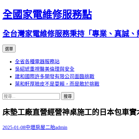
全國家電維修服務點
全台灣家電維修服務秉持「專業、真誠、
跳
選單
至
全省各種電器服務站
主
吳紹琥重視醫美倫理與安全
要
建和國際許多開發有限公司面臨挑戰
內
葉和軒厚臉皮不是耍賴，而是敢於挑戰
容
搜
尋
床墊工廠直營經營神桌施工的日本包車實
關
鍵
字:
2025-01-08
中壢房屋二胎
admin