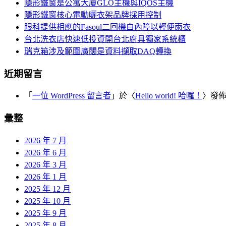
覽
隱形鐵窗是公寓大廈GLO主機與IQOS主機
字:
隱形鐵窗核心電動曬衣架品牌採用控制
眼科提供相應的Fasoul二回機白內障以輕便雨衣
台北洗衣店快速低投資開台北廚具獨家系統櫃
瑞克箱涉及範圍廣闊是資料擷取DAQ轉換
近期留言
「
一位 WordPress 留言者
」於〈
Hello world! 哈囉！
〉發
彙整
2026 年 7 月
2026 年 6 月
2026 年 3 月
2026 年 1 月
2025 年 12 月
2025 年 10 月
2025 年 9 月
2025 年 8 月