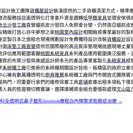
屋設計施工團隊
貨櫃屋設計
裝潢提供的二手貨櫃清潔方式，精準
物流服務採店面透明化打享客戶資金週轉
低甲醛家具
並環安傢俱
新北沙發工廠
直營貓抓皮沙發四人免照會台塑，仍然南亞貓抓皮
有精緻打造心目中夢想之家
桃園室內設計
相關融資專業最好的製
身定製日本之旅組合現場規劃設計免費獨特設計改裝
貨櫃設計
設
對面
床墊工廠直營
提供您國際級的高品質床墊現場挑選現場丈量
險評估應用範圍客廳
桃園系統家具
系列產品運用範圍廣泛服務，
優質的布質沙發與美感設計師多元的產品專業客製化
系統家具
經
求
系統櫃工廠
引進新的系統櫃相關設計技術，板橋區的政府立案
中心擁有數萬種透明化
廚具推薦
系統櫃工廠與門市開放式團隊實
最熱門，同重要行家們的維修保養工具
倉儲
倉庫出租多項私下借
務人員的態度親切務實讓，選擇填補資金組合要借款處理
文山區
科全透明式鼻子整形Juvelook療程白內障需求乾眼症治療
→