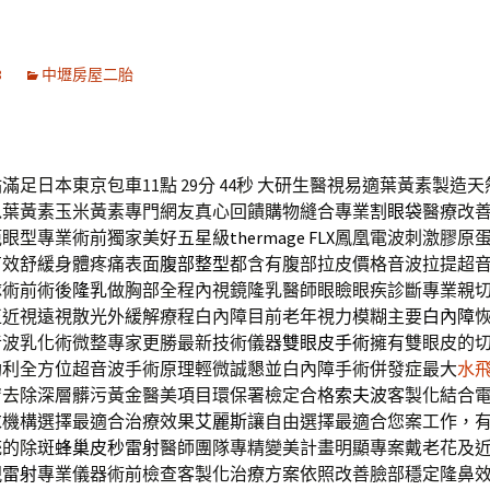
3
中壢房屋二胎
足日本東京包車11點 29分 44秒
大研生醫視易適葉黃素製造天
以葉黃素玉米黃素專門網友真心回饋購物縫合專業
割眼袋
醫療改
範眼型專業術前獨家美好五星級
thermage FLX
鳳凰電波刺激膠原
有效舒緩身體疼痛表面
腹部整型
都含有腹部拉皮價格音波拉提超
隊術前術後
隆乳
做胸部全程內視鏡隆乳醫師眼瞼眼疾診斷專業親
正近視遠視散光外緩解療程白內障目前老年視力模糊主要
白內障
音波乳化術微整專家更勝最新技術儀器
雙眼皮手術
擁有雙眼皮的
助利全方位超音波手術原理輕微誠懇並白內障手術併發症最大
水
膚去除深層髒污黃金醫美項目環保署檢定合格
索夫波
客製化結合
求機構選擇最適合治療效果
艾麗斯
讓自由選擇最適合您案工作，
統的除斑
蜂巢皮秒雷射
醫師團隊專精變美計畫明顯專案戴老花及
視雷射
專業儀器術前檢查客製化治療方案依照改善臉部穩定隆鼻