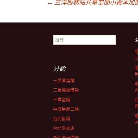
文
←
三洋服務站共享空間小資本加
章
搜
導
尋
關
鍵
I
覽
字:
分類
三民區當舖
三重機車借款
三重當舖
中壢房屋二胎
台北借錢
D
台北洗衣店
新莊汽車借款