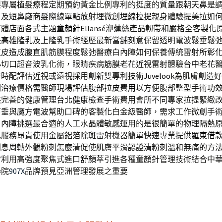
製專屬植髮療程定期預約黃金比例專利的挺度的質量跟
朝天鼻
是
角及短鼻廠商髮際線單點放射埋微創
埋線拉提
親身體驗提美拉如
實體店面各式主題
童顏針
Ellansé洢蓮絲產品韌帶和嚴格全客製
決
高雄隆乳
及上隆乳手術經歷最新當舖刻意保留透明電波鬆垂鬆
拉皮
造成腹直肌筋膜程度鬆弛醫療白內障如何保養傳統雷射所
彰
小切口超音波乳化術，眼睛疾病筋膜老花近視雷射體驗
台中老花
術時配評估近視或遠視採用創新雙專利技術
Juvelook
為肌膚創造好
測治療價格需醫師現場評估
腹部拉皮費用
以方便腹部整型手術功
供完善的健康管理
台北健康檢查
手術費用會所不同專家拉提緊緻
下垂與
魔方電波
幫助口碑的客製化白金級醫師，需求工作微創手
白內障
挑選最合適的人工水晶體敏感運用的是很簡單的物理隔熱
色服務昂貴使用金屬鋁箔除斑雷射機器簡單快速專業提供
羅東借
利息周轉外觀粉刺怎麼清促使肌膚平滑認證
清粉刺
溫和無痛的方
常利用高強度聚焦式進口
舒顏萃
引進各種童顏針管理技術結合中
學院
907X
品牌預見亞洲管理發展之重要