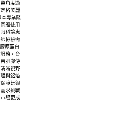
調整角度過
何定格美麗
化原本專業隆
弛問題使用
化眼科
讓患
醫師檢驗需
膠原蛋白
效服務，台
改善肌膚傳
術清晰視野
原理與
鋁箔
款
保障比銀
法需求挑戰
華市場更成