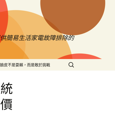
提供簡易生活家電故障排除的
搜
臉皮不是耍賴，而是敢於挑戰
尋
關
鍵
傳統
字:
髮價