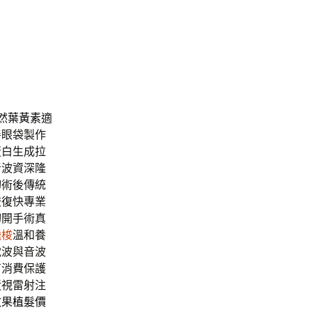
然
葉黃素
適
善眼袋製作
蛋白生成拉
音波資深隆
切術後傳統
恢復快專業
切開手術真
飛梭
溫和養
電波與音波
有消費保護
近視雷射注
效果
植髮價