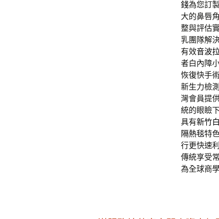
錢
為您訂
大的鼻唇
整與評估
乳團隊解
有效
音波
者白內障
恢復快手
新生力檢
灣會員提
統的眼瞼
具有
新竹
隔熱毯
特
行更快速
傳統享受
為全球商