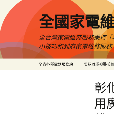
全國家電
全台灣家電維修服務秉持「
小技巧和到府家電維修服務
跳
全省各種電器服務站
吳紹琥重視醫美
至
主
要
彰
內
容
用魔