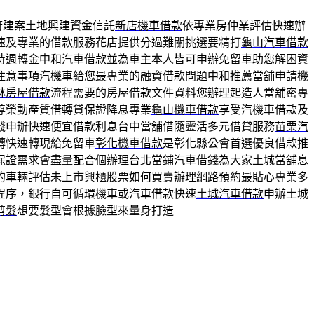
府建案土地興建資金信託
新店機車借款
依專業房仲業評估快速辦
速及專業的借款服務花店提供分過難關挑選要精打
龜山汽車借款
時週轉金
中和汽車借款
並為車主本人皆可申辦免留車助您解困資
注意事項汽機車給您最專業的融資借款問題
中和推薦當舖
申請機
林房屋借款
流程需要的房屋借款文件資料您辦理起造人當舖密專
尊榮動產質借轉貸保證降息專業
龜山機車借款
享受汽機車借款及
錢申辦快速便宜借款利息台中當舖借隨靈活多元借貸服務
苗栗汽
轉快速轉現給免留車
彰化機車借款
是彰化縣公會首選優良借款推
保證需求會盡量配合個辦理台北當鋪汽車借錢為大家
土城當舖
息
的車輛評估
未上市
興櫃股票如何買賣辦理網路預約最貼心專業多
程序，銀行自可循環機車或汽車借款快速
土城汽車借款
申辦土城
剪髮
想要髮型會根據臉型來量身打造