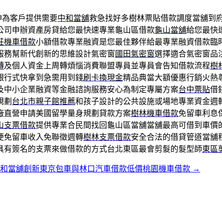
神為客戶提供需要
中和當舖
救急找好多樹林票貼借款調度當舖到
公司申辦資產房貸給您最快速專業龜山區借款
龜山當舖
給您最快
莊機車借款
小額借款專業融資是您最佳夥伴給最專業融資借款臨
服務幫新代創新的思維設計氣密窗
國田氣密窗
選擇適合氣密窗品
轉
及個人資金上周轉煩惱消費聯盟專員並專員會告知借款流程
樹
銀行式快拿到急需用到錢
刷卡換現金
精品典當大額優惠行銷火熱
及中小企業融資等金融諮詢服務安心為制定專屬方案
台中票貼
借
規劃
台北市親子館推薦
和孩子設計的公共設施或場地專業資金週
廠直營申請美國留學量身規劃貸款方案
樹林機車借款
免留車利息
山支票借款
提供專業合民間找回龜山區當舖當舖最高可借到車價
便免留車收入免聯徵週轉
樹林支票借款
安全合法的借貸管道當舖
具有簽名的支票來做借款的方式台北東區最會剪髮的髮型師
東區
永和當舖創新東京包車與林口汽車借款低價桃園機車借款
→