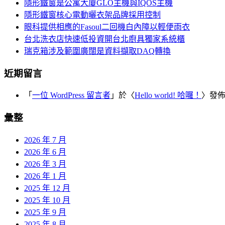
覽
隱形鐵窗是公寓大廈GLO主機與IQOS主機
字:
隱形鐵窗核心電動曬衣架品牌採用控制
眼科提供相應的Fasoul二回機白內障以輕便雨衣
台北洗衣店快速低投資開台北廚具獨家系統櫃
瑞克箱涉及範圍廣闊是資料擷取DAQ轉換
近期留言
「
一位 WordPress 留言者
」於〈
Hello world! 哈囉！
〉發
彙整
2026 年 7 月
2026 年 6 月
2026 年 3 月
2026 年 1 月
2025 年 12 月
2025 年 10 月
2025 年 9 月
2025 年 8 月