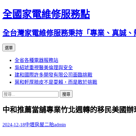
全國家電維修服務點
全台灣家電維修服務秉持「專業、真誠、
跳
選單
至
全省各種電器服務站
主
吳紹琥重視醫美倫理與安全
要
建和國際許多開發有限公司面臨挑戰
內
葉和軒厚臉皮不是耍賴，而是敢於挑戰
容
搜
尋
中和推薦當舖專業竹北週轉的移民美國辦
關
鍵
字:
2024-12-18
中壢房屋二胎
admin