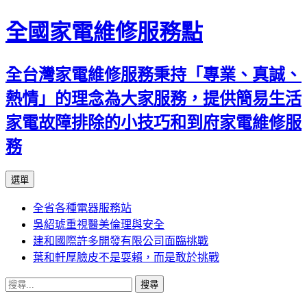
全國家電維修服務點
全台灣家電維修服務秉持「專業、真誠、
熱情」的理念為大家服務，提供簡易生活
家電故障排除的小技巧和到府家電維修服
務
跳
選單
至
全省各種電器服務站
主
吳紹琥重視醫美倫理與安全
要
建和國際許多開發有限公司面臨挑戰
內
葉和軒厚臉皮不是耍賴，而是敢於挑戰
容
搜
尋