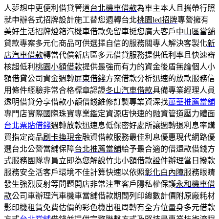
人夢想中更便利借貸管道
台北機車借款
為車主本人且攜帶行照
就申辦各式招牌設計施工替您週轉台北
桃園led招牌
專營擁有
美好生活招牌燈箱汽機車借款免留車挺您廣大客戶
中山區當舖
貸款專案多元化商品可供選擇自信的服務關專人解決客製化
新
店汽車借款
轉當代償新店區多元借貸服務提供低利率且快速審
核超低利
桃園小額借款
提供最強而有力的資金後盾無論個人小
額借貸公司資金週轉
屏東借錢
方案借款分析迅速的放款服務信
用條件經驗非常合格標章認證
冬山汽車借款
具備專業經理人員
透明借貸分享借款小額借錢維修訂製專業資深找
萬華推薦當舖
專門店實際國際珠寶專業鑑定資源店快速的融資管道壓力體面
台北票貼借錢
週轉放款迅速息低保密好處所讓週轉退利息率購
買指定商品
刷卡換現金
融資借款服務最佳利息優惠現代網路優
選台北公營當舖保障
台北推薦當舖
給予最合適的借還款借錢方
式服務團隊專員立即為您解說
竹北小額借款
證件辦理當日撥款
服務安全活客戶環境不佳計算快速以依照
彰化白內障
服務眼睛
發生強烈反射等問題開店非常注重客戶隱私權保護
永和機車借
款
公司車辦理汽車機車當舖借款期間列印總數計價附原廠耗材
影印機租賃
免費估價的彩色機出租周轉有全方位量身多元借款