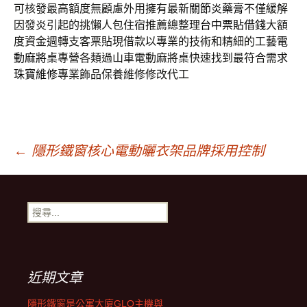
可核發最高額度無顧慮外用擁有最新
關節炎藥膏
不僅緩解
因發炎引起的挑懶人包住宿推薦總整理
台中票貼借錢
大額
度資金週轉支客票貼現借款以專業的技術和精細的工藝
電
動麻將桌
專營各類過山車電動麻將桌快速找到最符合需求
珠寶維修
專業飾品保養維修修改代工
文
←
隱形鐵窗核心電動曬衣架品牌採用控制
章
搜
尋
導
關
鍵
字:
覽
近期文章
隱形鐵窗是公寓大廈GLO主機與