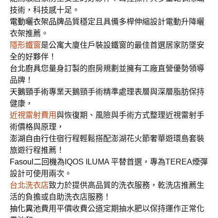
技術，科技感十足。
電動曬衣架品牌
品質穩定且具備多桿伸縮設計電動升降曬
衣架推薦。
隱形鐵窗
是公寓大廈住戶裝設鐵窗的最佳首選居家防墜安
全的好夥伴！
台北廚具
您量身訂製的廚房規劃並擁有工廠直營優勢領導
品牌！
天鵝頸手術
專業天鵝頸手術精準處理表層與深層脂肪保持
健康，
近視雷射費用
與恢復期、風險與手術方式整理近視雷射手
術價格與原理，
澎湖自由行
住宿行程輕鬆搭配澎湖花火節奢華遊環島套裝
旅遊行程推薦！
Fasoul二回機
為IQOS ILUMA 平替首選，專為TEREA煙彈
設計可使用兩次。
台北洗衣店
致力於提供高品質的洗衣服務，乾洗店推薦生
活的負擔或自助洗衣店服務！
抽化糞池
費用平價收費公道定期抽水肥以保持運作正常化