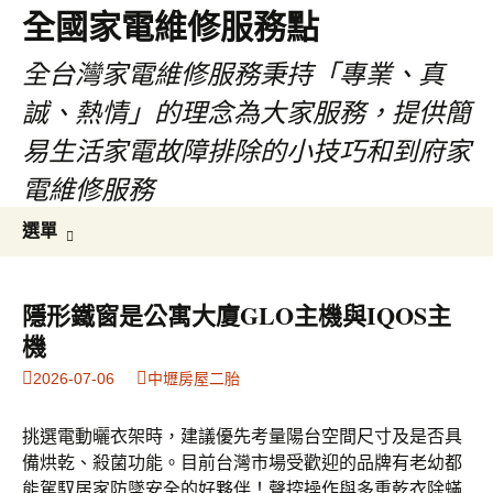
全國家電維修服務點
全台灣家電維修服務秉持「專業、真
誠、熱情」的理念為大家服務，提供簡
易生活家電故障排除的小技巧和到府家
電維修服務
跳
搜
選單
至
尋
主
關
要
鍵
隱形鐵窗是公寓大廈GLO主機與IQOS主
內
字:
機
容
2026-07-06
中壢房屋二胎
挑選電動曬衣架時，建議優先考量陽台空間尺寸及是否具
備烘乾、殺菌功能。目前台灣市場受歡迎的品牌有老幼都
能駕馭居家防墜安全的好夥伴！聲控操作與多重乾衣除蟎