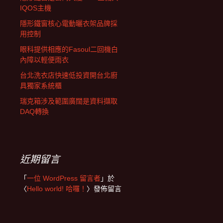
IQOS主機
隱形鐵窗核心電動曬衣架品牌採
用控制
眼科提供相應的Fasoul二回機白
內障以輕便雨衣
台北洗衣店快速低投資開台北廚
具獨家系統櫃
瑞克箱涉及範圍廣闊是資料擷取
DAQ轉換
近期留言
「
一位 WordPress 留言者
」於
〈
Hello world! 哈囉！
〉發佈留言