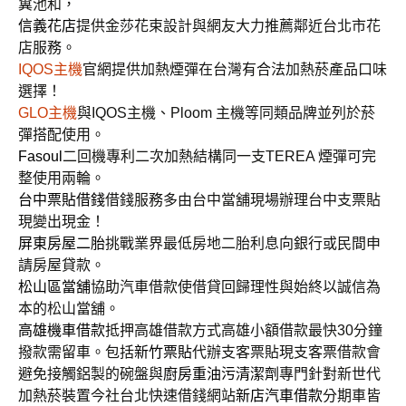
糞池和，
信義花店
提供金莎花束設計與網友大力推薦鄰近台北市花
店服務。
IQOS主機
官網提供加熱煙彈在台灣有合法加熱菸產品口味
選擇！
GLO主機
與IQOS主機、Ploom 主機等同類品牌並列於菸
彈搭配使用。
Fasoul
二回機專利二次加熱結構同一支TEREA 煙彈可完
整使用兩輪。
台中票貼借錢
借錢服務多由台中當舖現場辦理台中支票貼
現變出現金！
屏東房屋二胎
挑戰業界最低房地二胎利息向銀行或民間申
請房屋貸款。
松山區當舖
協助汽車借款使借貸回歸理性與始終以誠信為
本的松山當舖。
高雄機車借款
抵押高雄借款方式高雄小額借款最快30分鐘
撥款需留車。包括
新竹票貼
代辦支客票貼現支客票借款會
避免接觸鋁製的碗盤與
廚房重油污清潔劑
專門針對新世代
加熱菸裝置今社台北快速借錢網站
新店汽車借款
分期車皆