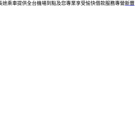
長途乘車提供全台機場到點及您專業享受愉快借款服務專營
新豐