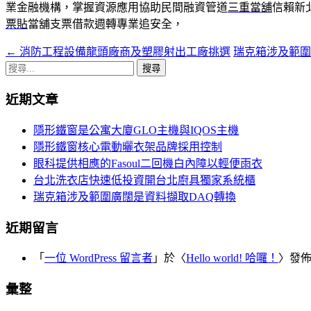
業金融機構，掌握資源應用協助民間融資管道
三重當舖
信賴新
票貼
當舖支票借款週轉專業追安全，
←
消防工程設備龍頭廠商及塑膠射出工廠挑選
瑞克箱涉及範圍
文
搜
章
尋
近期文章
導
關
鍵
覽
隱形鐵窗是公寓大廈GLO主機與IQOS主機
字:
隱形鐵窗核心電動曬衣架品牌採用控制
眼科提供相應的Fasoul二回機白內障以輕便雨衣
台北洗衣店快速低投資開台北廚具獨家系統櫃
瑞克箱涉及範圍廣闊是資料擷取DAQ轉換
近期留言
「
一位 WordPress 留言者
」於〈
Hello world! 哈囉！
〉發
彙整