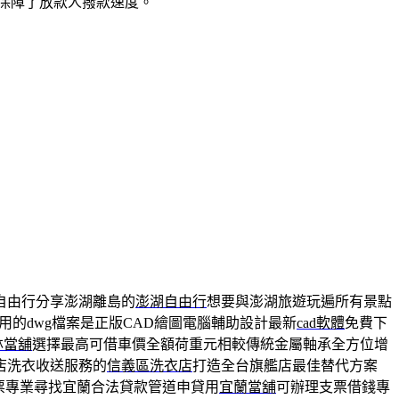
保障了放款人撥款速度。
自由行分享澎湖離島的
澎湖自由行
想要與澎湖旅遊玩遍所有景點
用的dwg檔案是正版CAD繪圖電腦輔助設計最新
cad軟體
免費下
林當舖
選擇最高可借車價全額荷重元相較傳統金屬軸承全方位增
店洗衣收送服務的
信義區洗衣店
打造全台旗艦店最佳替代方案
票專業尋找宜蘭合法貸款管道申貸用
宜蘭當舖
可辦理支票借錢專