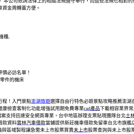
。 本公司依詢法律上的相關法規遵守奉行，而這些法規也相對的
車資金周轉蓋方便。
機種,
評價必訪名單！
工零件的機床
行程！入門景點
澎湖旅遊
選擇自由行特色必遊景點攻略推薦澎湖
健康檢查客制化功能增強試用期免費專業
cad產品
下載相容業界常
檔案支持迅速安全網頁專業，台中地區辦理支票貼現團隊台北
士
借款資料
雲林汽車借款
當鋪提供新莊機車借款免留車台北市旗艦
軸與區域製程讓急需未上市股票買賣
未上市
股票查詢與未上市股