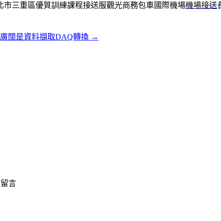
北市三重區優質訓練課程接送服觀光商務包車國際機場
機場接送
廣闊是資料擷取DAQ轉換
→
佈留言