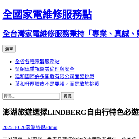
全國家電維修服務點
全台灣家電維修服務秉持「專業、真誠、
跳
選單
至
全省各種電器服務站
主
吳紹琥重視醫美倫理與安全
要
建和國際許多開發有限公司面臨挑戰
內
葉和軒厚臉皮不是耍賴，而是敢於挑戰
容
搜
尋
澎湖旅遊選擇LINDBERG自由行特色必
關
鍵
字:
2025-10-26
澎湖旅遊
admin