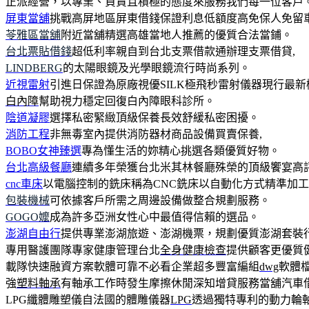
正派經營，以專業、負責且積極的態度來服務我們每一位客戶
屏東當舖
挑戰高屏地區屏東借錢保證利息低額度高免保人免留
苓雅區當舖
附近當舖精選高雄當地人推薦的優質合法當鋪。
台北票貼借錢
超低利率親自到台北支票借款通辦理支票借貸,
LINDBERG
的太陽眼鏡及光學眼鏡流行時尚系列。
近視雷射
引進日保證為原廠視優SILK極飛秒雷射儀器現行最新
白內障
幫助視力穩定回復白內障眼科診所。
陰道凝膠
選擇私密緊緻頂級保養長效舒緩私密困擾。
消防工程
非無毒室內提供消防器材商品設備買賣保養,
BOBO女神臻選
專為懂生活的妳精心挑選各類優質好物。
台北高級餐廳
連續多年榮獲台北米其林餐廳殊榮的頂級饗宴高
cnc車床
以電腦控制的銑床稱為CNC銑床以自動化方式精準加
包裝機械
可依據客戶所需之周邊設備做整合規劃服務。
GOGO嬤
成為許多亞洲女性心中最值得信賴的選品。
澎湖自由行
提供專業澎湖旅遊、澎湖機票，規劃優質澎湖套裝
專用醫護團隊專家健康管理台北
全身健康檢查
提供顧客更優質
載隊快速融資方案軟體可靠不必看企業超多豐富編組
dwg
軟體
強
塑料軸承
有軸承工作時發生摩擦休閒深知增貸服務當舖汽車
LPG纖體雕塑儀自法國的體雕儀器
LPG
透過獨特專利的動力輪