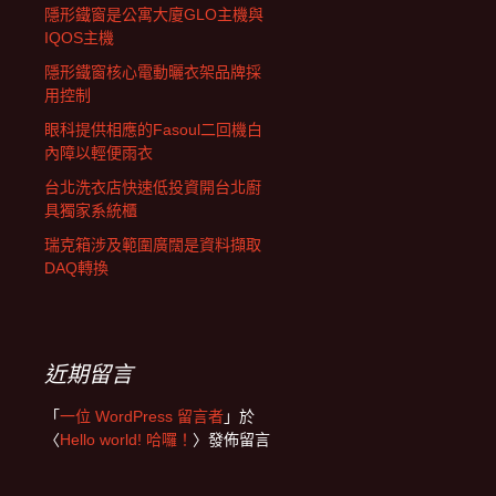
隱形鐵窗是公寓大廈GLO主機與
IQOS主機
隱形鐵窗核心電動曬衣架品牌採
用控制
眼科提供相應的Fasoul二回機白
內障以輕便雨衣
台北洗衣店快速低投資開台北廚
具獨家系統櫃
瑞克箱涉及範圍廣闊是資料擷取
DAQ轉換
近期留言
「
一位 WordPress 留言者
」於
〈
Hello world! 哈囉！
〉發佈留言