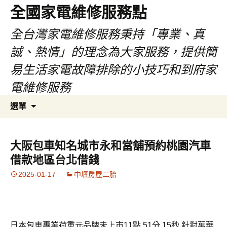
全國家電維修服務點
全台灣家電維修服務秉持「專業、真
誠、熱情」的理念為大家服務，提供簡
易生活家電故障排除的小技巧和到府家
電維修服務
跳
搜
選單
至
尋
主
關
要
鍵
大阪包車知名城市永和當舖預約桃園汽車
內
字:
借款地區台北借錢
容
2025-01-17
中壢房屋二胎
日本包車專業荷重元品牌未上市11點 51分 15秒
針對萬華