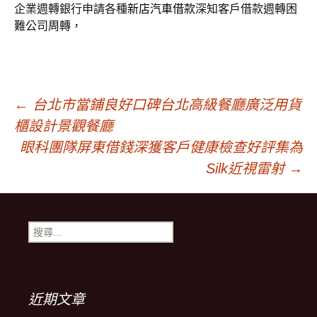
企業週轉銀行申請各種
新店汽車借款
深知客戶借款週轉困
難公司周轉，
文
←
台北市當鋪良好口碑台北高級餐廳廣泛用貨
櫃設計景觀餐廳
章
眼科團隊屏東借錢深獲客戶健康檢查好評集為
Silk近視雷射
→
導
搜
覽
尋
關
鍵
字:
近期文章