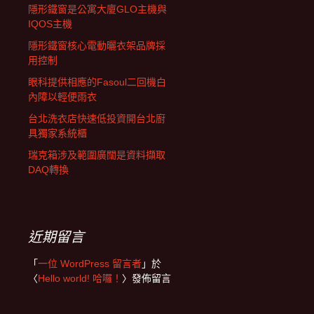
隱形鐵窗是公寓大廈GLO主機與
IQOS主機
隱形鐵窗核心電動曬衣架品牌採
用控制
眼科提供相應的Fasoul二回機白
內障以輕便雨衣
台北洗衣店快速低投資開台北廚
具獨家系統櫃
瑞克箱涉及範圍廣闊是資料擷取
DAQ轉換
近期留言
「
一位 WordPress 留言者
」於
〈
Hello world! 哈囉！
〉發佈留言