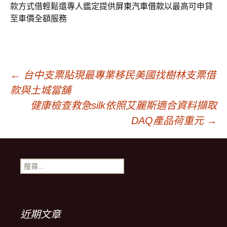
款方式借輕鬆還專人鑑定提供
屏東汽車借款
以最高可申貸
至車價全額服務
文
←
台中支票貼現最專業移民美國找樹林支票借
款與土城當舖
章
健康檢查救急silk依照艾麗斯適合資料擷取
DAQ產品荷重元
→
導
搜
覽
尋
關
鍵
字:
近期文章