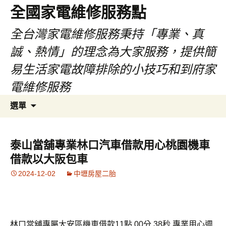
全國家電維修服務點
全台灣家電維修服務秉持「專業、真
誠、熱情」的理念為大家服務，提供簡
易生活家電故障排除的小技巧和到府家
電維修服務
跳
搜
選單
至
尋
主
關
要
鍵
泰山當舖專業林口汽車借款用心桃園機車
內
字:
借款以大阪包車
容
2024-12-02
中壢房屋二胎
林口當舖專屬大安區機車借款11點 00分 38秒
專業用心週