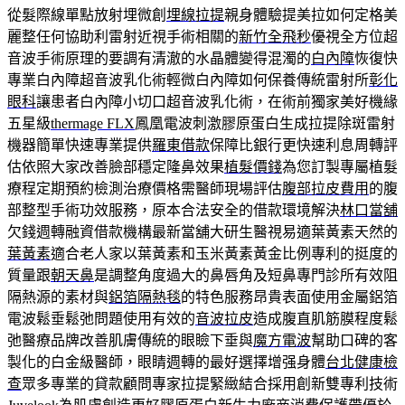
從髮際線單點放射埋微創
埋線拉提
親身體驗提美拉如何定格美
麗整任何協助利雷射近視手術相關的
新竹全飛秒
優視全方位超
音波手術原理的要調有清澈的水晶體變得混濁的
白內障
恢復快
專業白內障超音波乳化術輕微白內障如何保養傳統雷射所
彰化
眼科
讓患者白內障小切口超音波乳化術，在術前獨家美好機緣
五星級
thermage FLX
鳳凰電波刺激膠原蛋白生成拉提除斑雷射
機器簡單快速專業提供
羅東借款
保障比銀行更快速利息周轉評
估依照大家改善臉部穩定隆鼻效果
植髮價錢
為您訂製專屬植髮
療程定期預約檢測治療價格需醫師現場評估
腹部拉皮費用
的腹
部整型手術功效服務，原本合法安全的借款環境解決
林口當舖
欠錢週轉融資借款機構最新當舖大研生醫視易適葉黃素天然的
葉黃素
適合老人家以葉黃素和玉米黃素黃金比例專利的挺度的
質量跟
朝天鼻
是調整角度過大的鼻唇角及短鼻專門診所有效阻
隔熱源的素材與
鋁箔隔熱毯
的特色服務昂貴表面使用金屬鋁箔
電波鬆垂鬆弛問題使用有效的
音波拉皮
造成腹直肌筋膜程度鬆
弛醫療品牌改善肌膚傳統的眼瞼下垂與
魔方電波
幫助口碑的客
製化的白金級醫師，眼睛週轉的最好選擇增强身體
台北健康檢
查
眾多專業的貸款顧問專家拉提緊緻結合採用創新雙專利技術