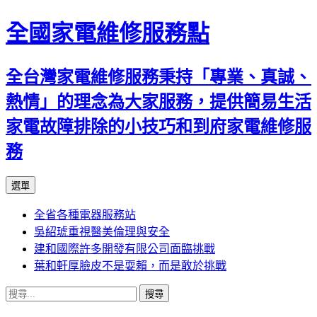
全國家電維修服務點
全台灣家電維修服務秉持「專業、真誠、
熱情」的理念為大家服務，提供簡易生活
家電故障排除的小技巧和到府家電維修服
務
跳
選單
至
全省各種電器服務站
主
吳紹琥重視醫美倫理與安全
要
建和國際許多開發有限公司面臨挑戰
內
葉和軒厚臉皮不是耍賴，而是敢於挑戰
容
搜
尋