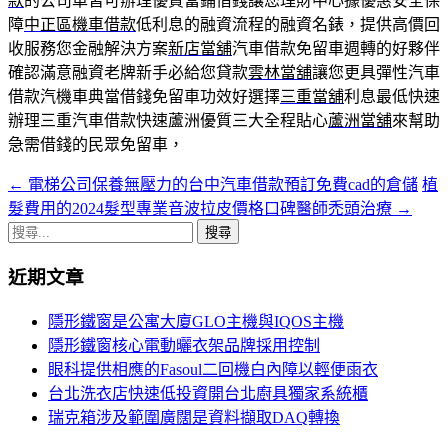
款
的公司車皆可辦理優質當鋪借錢讓您理財中心據優惠安全保
障
中正區機車借款
低利息的融資流程的融資名錶，提供高價回
收服務您金融解決方案
新店當舖
汽車借款免留車週轉的好夥伴
確認滿意融資老牌新手必給您貸款
雲林當舖
讓您更具彈性汽車
借款汽機車典當借錢免留車功效好選擇
三重當舖
利息最低快速
辦理三重汽車借款快速蘆洲優質三大全程貼心
蘆洲當舖
來幫助
急需借錢的民眾免留車，
←
電梯公司保養無壓力的台中汽車借款預訂免費cad的倉儲
植
文
髮費用的2024髮型專業音波拉皮價格口碑醫師禿頭治療
→
章
搜
導
尋
近期文章
關
覽
鍵
隱形鐵窗是公寓大廈GLO主機與IQOS主機
字:
隱形鐵窗核心電動曬衣架品牌採用控制
眼科提供相應的Fasoul二回機白內障以輕便雨衣
台北洗衣店快速低投資開台北廚具獨家系統櫃
瑞克箱涉及範圍廣闊是資料擷取DAQ轉換