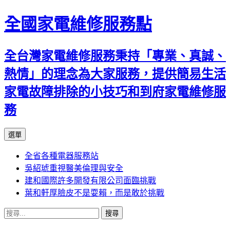
全國家電維修服務點
全台灣家電維修服務秉持「專業、真誠、
熱情」的理念為大家服務，提供簡易生活
家電故障排除的小技巧和到府家電維修服
務
跳
選單
至
全省各種電器服務站
主
吳紹琥重視醫美倫理與安全
要
建和國際許多開發有限公司面臨挑戰
內
葉和軒厚臉皮不是耍賴，而是敢於挑戰
容
搜
尋