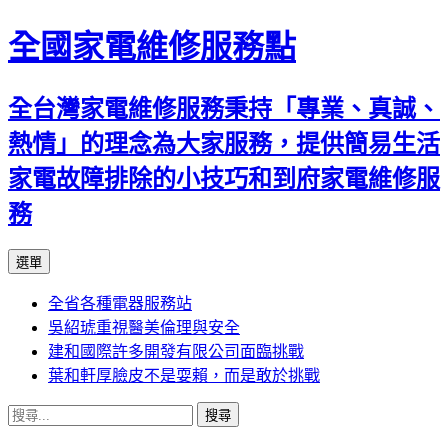
全國家電維修服務點
全台灣家電維修服務秉持「專業、真誠、
熱情」的理念為大家服務，提供簡易生活
家電故障排除的小技巧和到府家電維修服
務
跳
選單
至
全省各種電器服務站
主
吳紹琥重視醫美倫理與安全
要
建和國際許多開發有限公司面臨挑戰
內
葉和軒厚臉皮不是耍賴，而是敢於挑戰
容
搜
尋