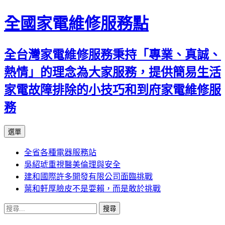
全國家電維修服務點
全台灣家電維修服務秉持「專業、真誠、
熱情」的理念為大家服務，提供簡易生活
家電故障排除的小技巧和到府家電維修服
務
跳
選單
至
全省各種電器服務站
主
吳紹琥重視醫美倫理與安全
要
建和國際許多開發有限公司面臨挑戰
內
葉和軒厚臉皮不是耍賴，而是敢於挑戰
容
搜
尋