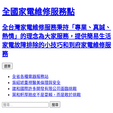
全國家電維修服務點
全台灣家電維修服務秉持「專業、真誠、
熱情」的理念為大家服務，提供簡易生活
家電故障排除的小技巧和到府家電維修服
務
跳
選單
至
全省各種電器服務站
主
吳紹琥重視醫美倫理與安全
要
建和國際許多開發有限公司面臨挑戰
內
葉和軒厚臉皮不是耍賴，而是敢於挑戰
容
搜
尋