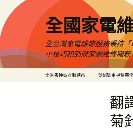
全國家電
全台灣家電維修服務秉持「
小技巧和到府家電維修服務
跳
全省各種電器服務站
吳紹琥重視醫美
至
主
要
翻
內
容
菊