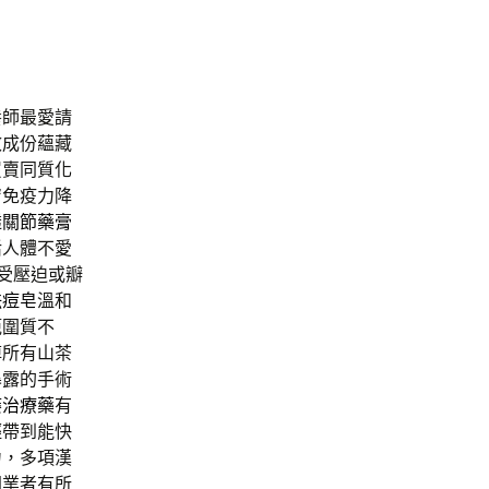
養師最愛請
效成份蘊藏
買賣同質化
膚免疫力降
透
關節藥膏
活人體不愛
受壓迫或瓣
祛痘皂
溫和
範圍質不
掉所有山茶
暴露的手術
痿治療藥
有
輕帶到能快
力，多項漢
同業者有所