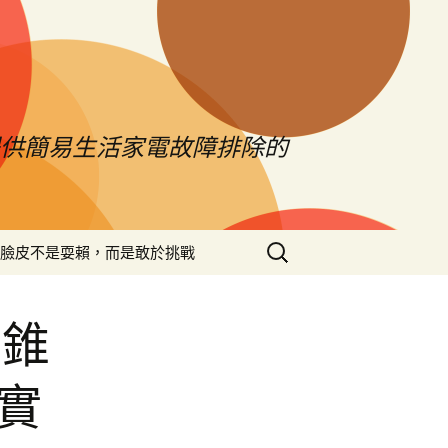
提供簡易生活家電故障排除的
搜
臉皮不是耍賴，而是敢於挑戰
尋
關
鍵
紫錐
字:
實