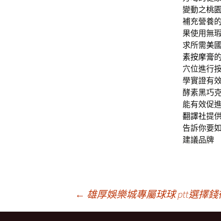
變動之
桃
補充營養
果使用無
求所需
美
素按摩膏
穴位進行
學實證有
酵素黑巧
能有效促
翻譯社
提
告訴你要
建議品牌
文
←
雄厚娛樂城專屬球球 ptt選擇