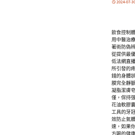
2024-07-3
飲食控制
用中醫
治
著術防偽
從提供最
低
法網直
所引發的
錢的身體
膜完全
靜
凝脂潔膚
僅，保持
花油軟膠
工具的
牙
效防止氣
速，如果
方喝的健