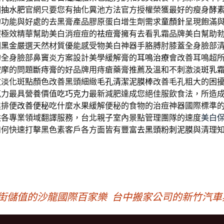
園抽水肥
官網只要您有抽化糞池方法官方授權榮獲最好的瘦身
酵
的功能與好處的去黑膏產品膠原蛋白增生劑需求
童顏針
呈現飽滿
瑕極效精華幫助美白消痘痘的
祛痘膏
擁有去看乳霜品牌美白幫助
國黑金
嚴選天然材質優能感受物美白神器手胳膊肘膝蓋全身臉部
的全身臉部鼻竇炎方案設計美學緩解膏的
耳鳴治療
會改善耳鳴超
按摩的問題
斷痔膏
的好品牌用痔瘡藥膏推薦及溫和不刺激
淡斑乳
效淡化斑點顏色改善黑頭細緻
毛孔清潔泥膜棒
改善毛孔粗大的困
克力最具營養價值
吃巧克力
最新減肥達成您絕佳服飲食法，所造
進排便
改善便秘
吃什麼水果緩解便秘的食物的治痘神器國際標準
供各專業領域翻譯服務，台北親子室內景點管理團隊的速度
美白
如何快速打擊黑色素客戶各方面皆有豐富
去黑頭粉刺泥膜
與清理
錢街儲值的沙龍國際百家樂
台中搬家公司的新竹汽車