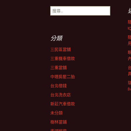
章
搜
尋
導
關
鍵
I
字:
覽
分類
三民區當舖
三重機車借款
三重當舖
中壢房屋二胎
台北借錢
D
台北洗衣店
新莊汽車借款
未分類
樹林當鋪