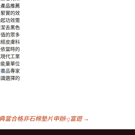
素產品推薦
與緊實的效
勃起功效需
清潔
去黑色
所值的眾多
霜
經皮膚科
擾依當時的
成現代工業
的能量單位
保養品
專家
知識選擇的
典當合格非石棉墊片申辦rg富遊
→