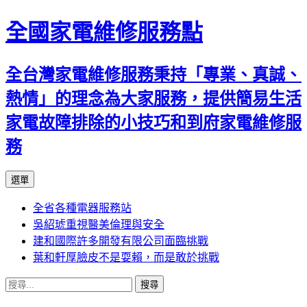
全國家電維修服務點
全台灣家電維修服務秉持「專業、真誠、
熱情」的理念為大家服務，提供簡易生活
家電故障排除的小技巧和到府家電維修服
務
跳
選單
至
全省各種電器服務站
主
吳紹琥重視醫美倫理與安全
要
建和國際許多開發有限公司面臨挑戰
內
葉和軒厚臉皮不是耍賴，而是敢於挑戰
容
搜
尋