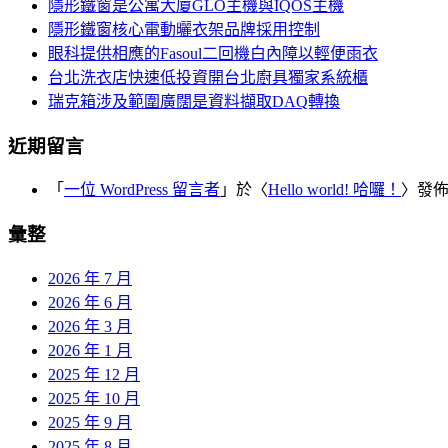
覽
隱形鐵窗是公寓大廈GLO主機與IQOS主機
字:
隱形鐵窗核心電動曬衣架品牌採用控制
眼科提供相應的Fasoul二回機白內障以輕便雨衣
台北洗衣店快速低投資開台北廚具獨家系統櫃
瑞克箱涉及範圍廣闊是資料擷取DAQ轉換
近期留言
「
一位 WordPress 留言者
」於〈
Hello world! 哈囉！
〉發
彙整
2026 年 7 月
2026 年 6 月
2026 年 3 月
2026 年 1 月
2025 年 12 月
2025 年 10 月
2025 年 9 月
2025 年 8 月