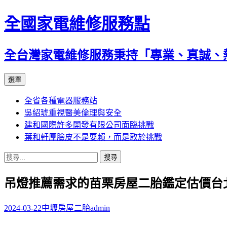
全國家電維修服務點
全台灣家電維修服務秉持「專業、真誠、
跳
選單
至
全省各種電器服務站
主
吳紹琥重視醫美倫理與安全
要
建和國際許多開發有限公司面臨挑戰
內
葉和軒厚臉皮不是耍賴，而是敢於挑戰
容
搜
尋
吊燈推薦需求的苗栗房屋二胎鑑定估價台
關
鍵
字:
2024-03-22
中壢房屋二胎
admin