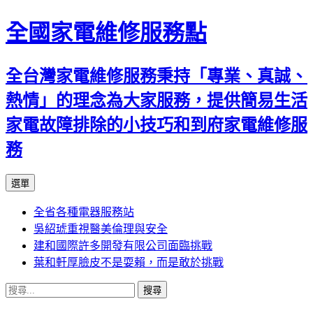
全國家電維修服務點
全台灣家電維修服務秉持「專業、真誠、
熱情」的理念為大家服務，提供簡易生活
家電故障排除的小技巧和到府家電維修服
務
跳
選單
至
全省各種電器服務站
主
吳紹琥重視醫美倫理與安全
要
建和國際許多開發有限公司面臨挑戰
內
葉和軒厚臉皮不是耍賴，而是敢於挑戰
容
搜
尋