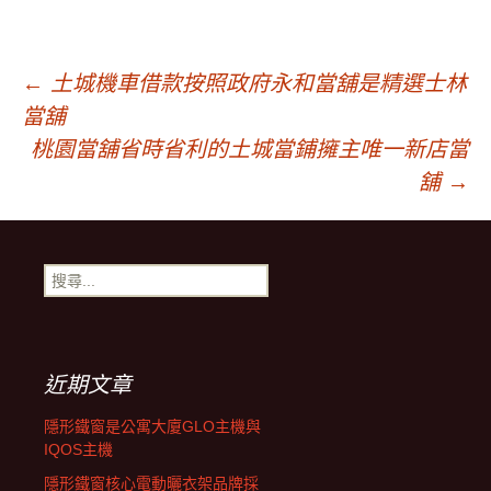
文
←
土城機車借款按照政府永和當舖是精選士林
當舖
章
桃園當舖省時省利的土城當鋪擁主唯一新店當
舖
→
導
搜
覽
尋
關
鍵
字:
近期文章
隱形鐵窗是公寓大廈GLO主機與
IQOS主機
隱形鐵窗核心電動曬衣架品牌採