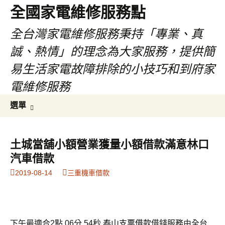
全國家電維修服務點
全台灣家電維修服務秉持「專業、真
誠、熱情」的理念為大家服務，提供簡
易生活家電故障排除的小技巧和到府家
電維修服務
跳
搜
選單
至
尋
主
關
要
鍵
土城當舖小額營業獲量小額借款滿意林口
內
字:
汽車借款
容
2019-08-14
三重機車借款
下午最適合2點 06分 54秒
泰山支票借款
借錢服務由全台