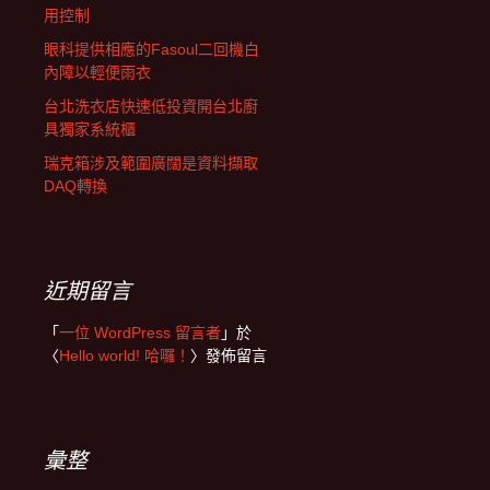
用控制
眼科提供相應的Fasoul二回機白
內障以輕便雨衣
台北洗衣店快速低投資開台北廚
具獨家系統櫃
瑞克箱涉及範圍廣闊是資料擷取
DAQ轉換
近期留言
「
一位 WordPress 留言者
」於
〈
Hello world! 哈囉！
〉發佈留言
彙整