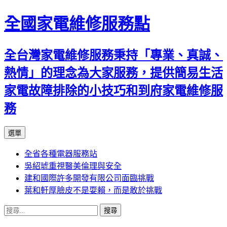
全國家電維修服務點
全台灣家電維修服務秉持「專業、真誠、
熱情」的理念為大家服務，提供簡易生活
家電故障排除的小技巧和到府家電維修服
務
跳
選單
至
全省各種電器服務站
主
吳紹琥重視醫美倫理與安全
要
建和國際許多開發有限公司面臨挑戰
內
葉和軒厚臉皮不是耍賴，而是敢於挑戰
容
搜
尋