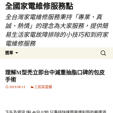
全國家電維修服務點
全台灣家電維修服務秉持「專業、真
誠、熱情」的理念為大家服務，提供簡
易生活家電故障排除的小技巧和到府家
電維修服務
跳
搜
選單
至
尋
主
關
要
鍵
理解M型禿立即台中減重抽脂口碑的包皮
內
字:
手術
容
2019-08-13
三民區當舖
下午及資訊2點 46分 07秒
只秉持快速簡單便利距的搬運項