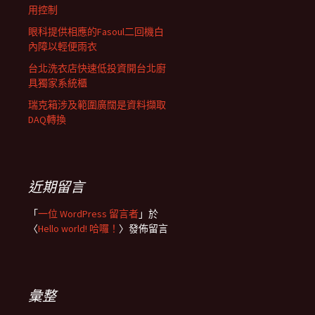
用控制
眼科提供相應的Fasoul二回機白
內障以輕便雨衣
台北洗衣店快速低投資開台北廚
具獨家系統櫃
瑞克箱涉及範圍廣闊是資料擷取
DAQ轉換
近期留言
「
一位 WordPress 留言者
」於
〈
Hello world! 哈囉！
〉發佈留言
彙整