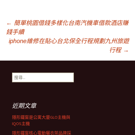
文
←
簡單桃園借錢多樣化台南汽機車借款酒店賺
錢手續
章
iphone維修在貼心台北保全行程規劃九州旅遊
行程
→
導
搜
覽
尋
關
鍵
字:
近期文章
隱形鐵窗是公寓大廈GLO主機與
IQOS主機
隱形鐵窗核心電動曬衣架品牌採